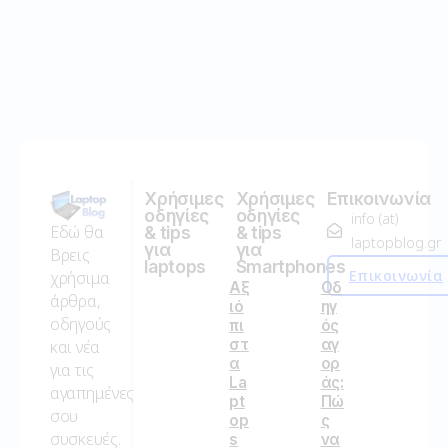
Χρήσιμες
Χρήσιμες
Επικοινωνία
οδηγίες
οδηγίες
info (at)
Εδώ θα
& tips
& tips
laptopblog.gr
για
για
Βρεις
laptops
Smartphones
Επικοινωνία
χρήσιμα
Αξ
Οδ
άρθρα,
ιό
ηγ
οδηγούς
πι
ός
στ
αγ
και νέα
α
ορ
για τις
La
άς:
αγαπημένες
pt
Πώ
σου
op
ς
συσκευές.
s
να