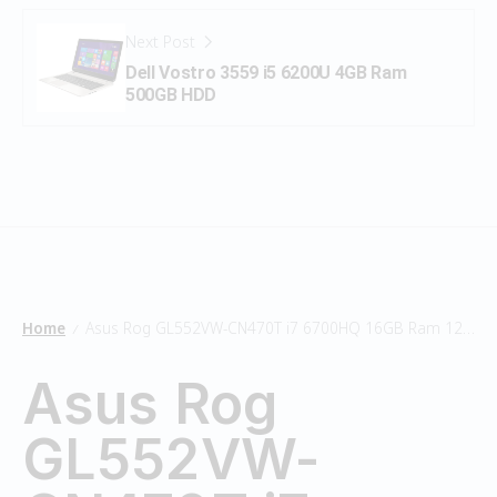
Next Post
Dell Vostro 3559 i5 6200U 4GB Ram
500GB HDD
Home
Asus Rog GL552VW-CN470T i7 6700HQ 16GB Ram 128GB SSD/1TB HDD
/
Asus Rog
GL552VW-