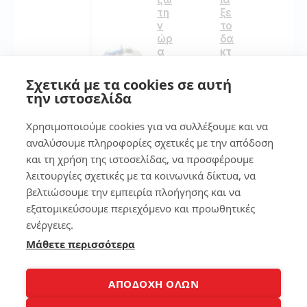
τη
ξε
ν
το
ώρ
δα
α
κτ
στ
υλι
ο
κό
Σχετικά με τα cookies σε αυτή
La
απ
την ιστοσελίδα
pt
οτ
op
ύπ
Χρησιμοποιούμε cookies για να συλλέξουμε και να
ωμ
αναλύσουμε πληροφορίες σχετικές με την απόδοση
α
195
στ
και τη χρήση της ιστοσελίδας, να προσφέρουμε
ο
λειτουργίες σχετικές με τα κοινωνικά δίκτυα, να
sm
βελτιώσουμε την εμπειρία πλοήγησης και να
art
9
ph
εξατομικεύσουμε περιεχόμενο και προωθητικές
on
ενέργειες.
e
Δε
Μάθετε περισσότερα
ν
αν
134
οίγ
ΑΠΟΔΟΧΗ ΟΛΩΝ
ει
το