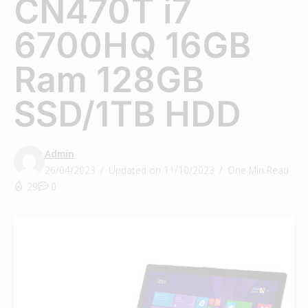
CN470T i7
6700HQ 16GB
Ram 128GB
SSD/1TB HDD
Admin
26/04/2023
Updated on 11/10/2023
One Min Read
29
0