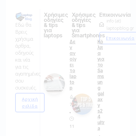
Χρήσιμες
Χρήσιμες
Επικοινωνία
οδηγίες
οδηγίες
info (at)
Εδώ θα
& tips
& tips
laptopblog.gr
για
για
Βρεις
laptops
Smartphones
Επικοινωνία
χρήσιμα
Δε
Κό
άρθρα,
ν
λπ
οδηγούς
αν
α
οίγ
για
και νέα
ει
το
για τις
το
Sa
αγαπημένες
lap
ms
σου
to
un
συσκευές.
p
g
gal
Αρχική
ax
714
y
σελίδα
s2
4
ultr
11
a