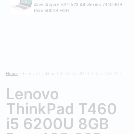
Acer Aspire ES1-523 A8-Series 7410 4GB
Ram 500GB HDD
Home
Lenovo ThinkPad T460 i5 6200U 8GB Ram 1GB SSD
/
Lenovo
ThinkPad T460
i5 6200U 8GB