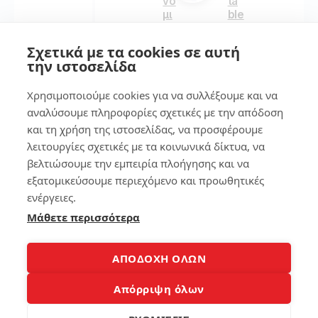
νο
ta
μι
ble
α
t
εύ
Σχετικά με τα cookies σε αυτή
κο
την ιστοσελίδα
245
λα
!
Χρησιμοποιούμε cookies για να συλλέξουμε και να
αναλύσουμε πληροφορίες σχετικές με την απόδοση
6
158
και τη χρήση της ιστοσελίδας, να προσφέρουμε
λειτουργίες σχετικές με τα κοινωνικά δίκτυα, να
Χα
βελτιώσουμε την εμπειρία πλοήγησης και να
λα
7
σμ
εξατομικεύσουμε περιεχόμενο και προωθητικές
έν
ενέργειες.
ος
Βρ
Μάθετε περισσότερα
σκ
ες
λη
το
ρό
κιν
ς
ητ
ΑΠΟΔΟΧΗ ΟΛΩΝ
δί
ό
σκ
σο
Απόρριψη όλων
ος
υ
lap
στ