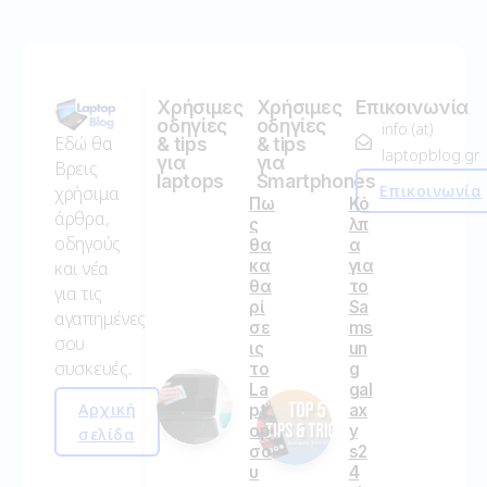
Χρήσιμες
Χρήσιμες
Επικοινωνία
οδηγίες
οδηγίες
info (at)
Εδώ θα
& tips
& tips
laptopblog.gr
για
για
Βρεις
laptops
Smartphones
Επικοινωνία
χρήσιμα
Πω
Κό
άρθρα,
ς
λπ
οδηγούς
θα
α
κα
για
και νέα
θα
το
για τις
ρί
Sa
αγαπημένες
σε
ms
σου
ις
un
συσκευές.
το
g
La
gal
Αρχική
pt
ax
op
y
σελίδα
σο
s2
υ
4