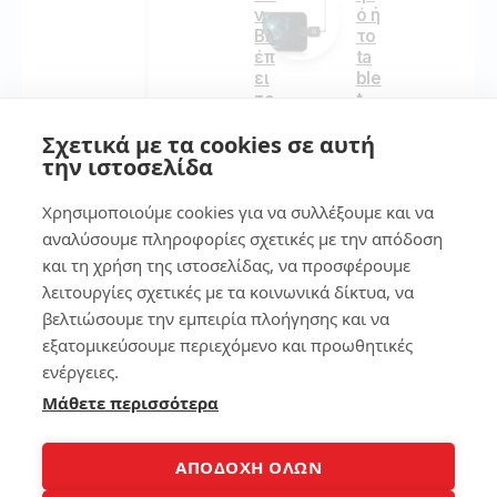
ό ή
ν
το
Βλ
ta
έπ
ble
ει
t
το
εύ
Wi
Σχετικά με τα cookies σε αυτή
κο
Fi
λα
την ιστοσελίδα
το
!
La
pt
Χρησιμοποιούμε cookies για να συλλέξουμε και να
op;
αναλύσουμε πληροφορίες σχετικές με την απόδοση
157
Ο
και τη χρήση της ιστοσελίδας, να προσφέρουμε
Πλ
ήρ
λειτουργίες σχετικές με τα κοινωνικά δίκτυα, να
ης
βελτιώσουμε την εμπειρία πλοήγησης και να
7
Οδ
εξατομικεύσουμε περιεχόμενο και προωθητικές
ηγ
ενέργειες.
ός
Βρ
για
ες
Μάθετε περισσότερα
να
το
Ξ
κιν
αν
ητ
ΑΠΟΔΟΧΗ ΟΛΩΝ
αβ
ό