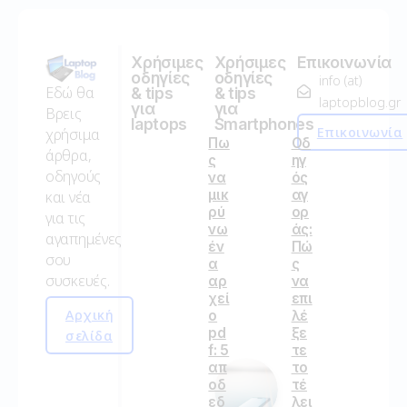
Χρήσιμες
Χρήσιμες
Επικοινωνία
οδηγίες
οδηγίες
info (at)
Εδώ θα
& tips
& tips
laptopblog.gr
για
για
Βρεις
laptops
Smartphones
Επικοινωνία
χρήσιμα
Πω
Οδ
άρθρα,
ς
ηγ
οδηγούς
να
ός
μικ
αγ
και νέα
ρύ
ορ
για τις
νω
άς:
αγαπημένες
έν
Πώ
σου
α
ς
συσκευές.
αρ
να
χεί
επι
Αρχική
ο
λέ
pd
ξε
σελίδα
f: 5
τε
απ
το
οδ
τέ
εδ
λει