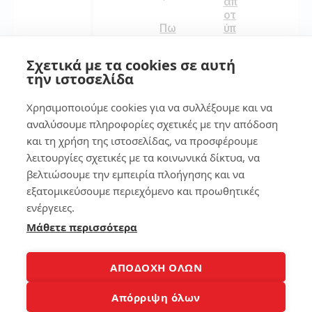
απ
οτ
Πω
ύπ
ς
ωμ
να
α
Σχετικά με τα cookies σε αυτή
φτ
στ
την ιστοσελίδα
ιά
ο
ξω
sm
Χρησιμοποιούμε cookies για να συλλέξουμε και να
τη
art
ν
ph
αναλύσουμε πληροφορίες σχετικές με την απόδοση
ώρ
on
και τη χρήση της ιστοσελίδας, να προσφέρουμε
α
e
λειτουργίες σχετικές με τα κοινωνικά δίκτυα, να
στ
ο
βελτιώσουμε την εμπειρία πλοήγησης και να
134
La
εξατομικεύσουμε περιεχόμενο και προωθητικές
pt
ενέργειες.
op
Μάθετε περισσότερα
7
194
7
ΑΠΟΔΟΧΗ ΟΛΩΝ
τρ
όπ
Απόρριψη όλων
9
οι