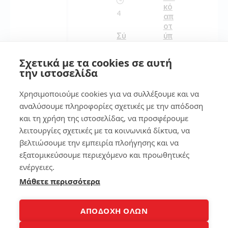
κό
4
απ
οτ
Σύ
ύπ
γκ
ωμ
ρι
α
Σχετικά με τα cookies σε αυτή
ση
στ
την ιστοσελίδα
επ
ο
εξ
sm
Χρησιμοποιούμε cookies για να συλλέξουμε και να
ερ
art
γα
ph
αναλύσουμε πληροφορίες σχετικές με την απόδοση
στ
on
και τη χρήση της ιστοσελίδας, να προσφέρουμε
ών
e
λειτουργίες σχετικές με τα κοινωνικά δίκτυα, να
lap
to
βελτιώσουμε την εμπειρία πλοήγησης και να
130
p
εξατομικεύσουμε περιεχόμενο και προωθητικές
ενέργειες.
109
Μάθετε περισσότερα
7
7
ΑΠΟΔΟΧΗ ΟΛΩΝ
3
τρ