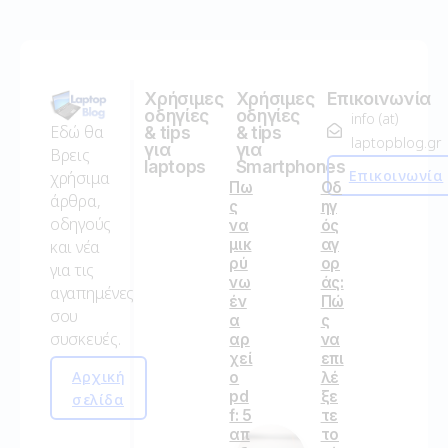
Χρήσιμες
Χρήσιμες
Επικοινωνία
οδηγίες
οδηγίες
info (at)
Εδώ θα
& tips
& tips
laptopblog.gr
για
για
Βρεις
laptops
Smartphones
Επικοινωνία
χρήσιμα
Πω
Οδ
άρθρα,
ς
ηγ
οδηγούς
να
ός
μικ
αγ
και νέα
ρύ
ορ
για τις
νω
άς:
αγαπημένες
έν
Πώ
σου
α
ς
συσκευές.
αρ
να
χεί
επι
Αρχική
ο
λέ
pd
ξε
σελίδα
f: 5
τε
απ
το