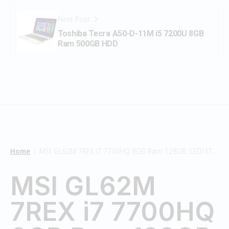
Next Post
Toshiba Tecra A50-D-11M i5 7200U 8GB
Ram 500GB HDD
Home
MSI GL62M 7REX i7 7700HQ 8GB Ram 128GB SSD/1TB HDD
/
MSI GL62M
7REX i7 7700HQ