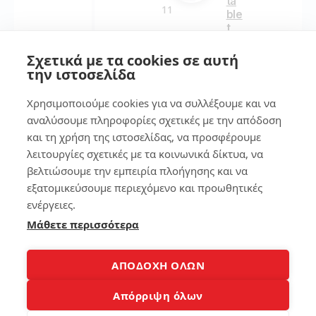
ta
11
ble
t
εύ
Συ
κο
μπ
Σχετικά με τα cookies σε αυτή
λα
τώ
την ιστοσελίδα
!
μα
τα
Χρησιμοποιούμε cookies για να συλλέξουμε και να
χα
αναλύσουμε πληροφορίες σχετικές με την απόδοση
159
λα
σμ
και τη χρήση της ιστοσελίδας, να προσφέρουμε
έν
λειτουργίες σχετικές με τα κοινωνικά δίκτυα, να
ου
βελτιώσουμε την εμπειρία πλοήγησης και να
7
σκ
εξατομικεύσουμε περιεχόμενο και προωθητικές
λη
ρο
Βρ
ενέργειες.
ύ
ες
Μάθετε περισσότερα
δί
το
σκ
κιν
ου
ητ
ΑΠΟΔΟΧΗ ΟΛΩΝ
ό
σο
166
Απόρριψη όλων
υ
στ