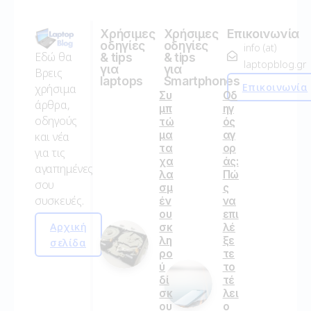
Χρήσιμες
Χρήσιμες
Επικοινωνία
οδηγίες
οδηγίες
info (at)
Εδώ θα
& tips
& tips
laptopblog.gr
για
για
Βρεις
laptops
Smartphones
Επικοινωνία
χρήσιμα
Συ
Οδ
άρθρα,
μπ
ηγ
οδηγούς
τώ
ός
μα
αγ
και νέα
τα
ορ
για τις
χα
άς:
αγαπημένες
λα
Πώ
σου
σμ
ς
συσκευές.
έν
να
ου
επι
Αρχική
σκ
λέ
λη
ξε
σελίδα
ρο
τε
ύ
το
δί
τέ
σκ
λει
ου
ο