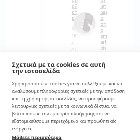
οσ
οτ
έξ
ύπ
ετ
ωμ
ε
α
στ
ο
181
sm
art
ph
on
4
e
Σχετικά με τα cookies σε αυτή
την ιστοσελίδα
Απ
134
οσ
Χρησιμοποιούμε cookies για να συλλέξουμε και να
υν
δέ
αναλύσουμε πληροφορίες σχετικές με την απόδοση
ετ
και τη χρήση της ιστοσελίδας, να προσφέρουμε
7
αι
λειτουργίες σχετικές με τα κοινωνικά δίκτυα, να
το
βελτιώσουμε την εμπειρία πλοήγησης και να
πο
7
ντί
τρ
εξατομικεύσουμε περιεχόμενο και προωθητικές
κι
όπ
ενέργειες.
στ
οι
Μάθετε περισσότερα
ο
για