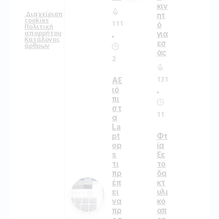
κιν
Διαχείριση
ητ
cookies
111
ό
Πολιτική
απορρήτου
για
Κατάλογος
εσ
άρθρων
άς
2
131
Αξ
ιό
πι
στ
11
α
La
pt
Φτ
op
ία
s
ξε
τι
το
πρ
δα
έπ
κτ
ει
υλι
να
κό
πρ
απ