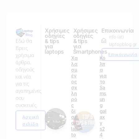
Χρήσιμες
Χρήσιμες
Επικοινωνία
οδηγίες
οδηγίες
info (at)
Εδώ θα
& tips
& tips
laptopblog.gr
για
για
Βρεις
laptops
Smartphones
Επικοινωνία
χρήσιμα
Χα
Κό
άρθρα,
λα
λπ
οδηγούς
σμ
α
έν
για
και νέα
ος
το
για τις
σκ
Sa
αγαπημένες
λη
ms
σου
ρό
un
συσκευές.
ς
g
δί
gal
Αρχική
σκ
ax
ος
y
σελίδα
lap
s2
to
4