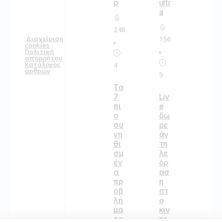
p
ultr
a
248
156
Διαχείριση
cookies
Πολιτική
απορρήτου
Κατάλογος
4
άρθρων
5
Τα
7
Liv
πι
e
ο
δω
συ
ρε
νη
άν
θι
τη
σμ
λε
έν
όρ
α
ασ
πρ
η
οβ
στ
λή
ο
μα
κιν
τα
ητ