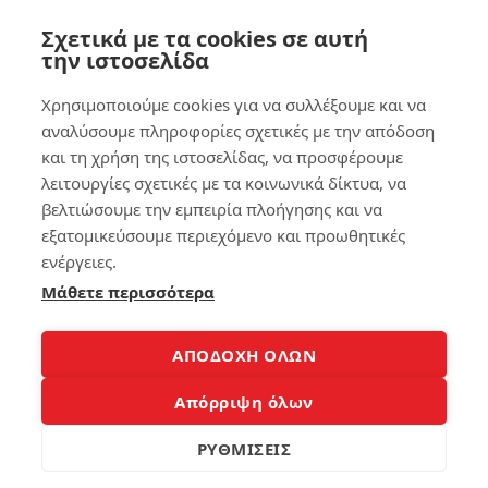
σκ
ό ή
Σχετικά με τα cookies σε αυτή
λη
το
ρο
ta
την ιστοσελίδα
ύ
ble
δί
t
Χρησιμοποιούμε cookies για να συλλέξουμε και να
σκ
εύ
αναλύσουμε πληροφορίες σχετικές με την απόδοση
ου
κο
και τη χρήση της ιστοσελίδας, να προσφέρουμε
κα
λα
ι
!
λειτουργίες σχετικές με τα κοινωνικά δίκτυα, να
πώ
βελτιώσουμε την εμπειρία πλοήγησης και να
ς
εξατομικεύσουμε περιεχόμενο και προωθητικές
157
να
ενέργειες.
τα
λύ
Μάθετε περισσότερα
σε
7
ις
ΑΠΟΔΟΧΗ ΟΛΩΝ
Βρ
181
ες
Απόρριψη όλων
το
κιν
ΡΥΘΜΙΣΕΙΣ
ητ
3
ό