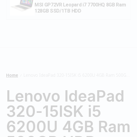
MSI GP72VR Leopard i7 7700HQ 8GB Ram
128GB SSD/1TB HDD
Home
Lenovo IdeaPad 320-15ISK i5 6200U 4GB Ram 500GB HDD
/
Lenovo IdeaPad
320-15ISK i5
6200U 4GB Ram