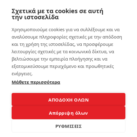
ση
ta
Δε
ble
Σχετικά με τα cookies σε αυτή
δο
t
την ιστοσελίδα
μέ
εύ
νω
κο
Χρησιμοποιούμε cookies για να συλλέξουμε και να
ν
λα
απ
!
αναλύσουμε πληροφορίες σχετικές με την απόδοση
ό
και τη χρήση της ιστοσελίδας, να προσφέρουμε
Σκ
λειτουργίες σχετικές με τα κοινωνικά δίκτυα, να
157
λη
ρό
βελτιώσουμε την εμπειρία πλοήγησης και να
Δί
εξατομικεύσουμε περιεχόμενο και προωθητικές
σκ
ενέργειες.
7
ο
Χω
Μάθετε περισσότερα
ρίς
Βρ
Πα
ες
νικ
το
ΑΠΟΔΟΧΗ ΟΛΩΝ
ό!
κιν
ητ
Απόρριψη όλων
ό
139
σο
ΡΥΘΜΙΣΕΙΣ
υ
στ