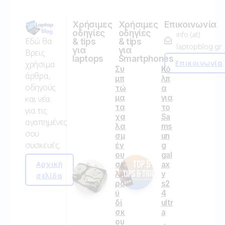
Χρήσιμες
Χρήσιμες
Επικοινωνία
οδηγίες
οδηγίες
info (at)
Εδώ θα
& tips
& tips
laptopblog.gr
για
για
Βρεις
laptops
Smartphones
Επικοινωνία
χρήσιμα
Συ
Κό
άρθρα,
μπ
λπ
οδηγούς
τώ
α
μα
για
και νέα
τα
το
για τις
χα
Sa
αγαπημένες
λα
ms
σου
σμ
un
συσκευές.
έν
g
ου
gal
Αρχική
σκ
ax
λη
y
σελίδα
ρο
s2
ύ
4
δί
ultr
σκ
a
ου