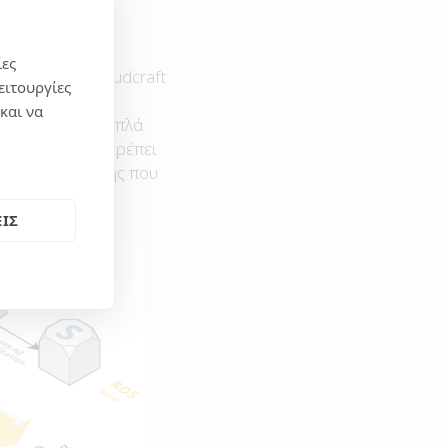
ίες
 , τότε το cloudcraft
ειτουργίες
και να
 απλό τρόπο . Απλά
mazon και όπου πρέπει
το κόστος χρήσης που
ΙΣ