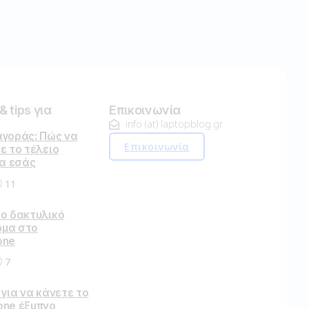
 tips για
Επικοινωνία
info (at) laptopblog.gr
αγοράς: Πώς να
Επικοινωνία
ε το τέλειο
ια εσάς
11
το δακτυλικό
μα στο
one
7
 για να κάνετε το
one έξυπνο