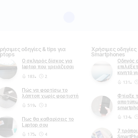
ρήσιμες οδηγίες & tips για
Χρήσιμες οδηγίες &
aptops
Smartphones
Ο σκληρός δίσκος για
Οδηγός 
laptop που χρειάζεσαι
επιλέξετ
κινητό γ
183
2
131
Πώς να φορτίσω το
λάπτοπ χωρίς φορτιστή
Φτίαξε 
αποτύπω
519
3
smartph
134
Πως θα καθαρίσεις το
Laptop σου
7 τρόποι
175
4
SmartPh