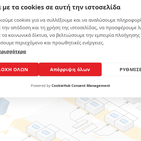
 με τα cookies σε αυτή την ιστοσελίδα
ιούμε cookies για να συλλέξουμε και να αναλύσουμε πληροφορ
ταφέρετε την υπηρεσία σε cloud υποδομή όπως αυτή της AWS
ε την απόδοση και τη χρήση της ιστοσελίδας, να προσφέρουμε λ
p που θα πρέπει να κάνετε.
ε τα κοινωνικά δίκτυα, να βελτιώσουμε την εμπειρία πλοήγησης 
α απεικονίσει διαγράμματα της υποδομής με εξαιρετικό και
σουμε περιεχόμενο και προωθητικές ενέργειες.
 ή τα services που θέλετε να κάνετε χρήση στο cloud της a
ερισσότερα
ς. Ταυτόχρονα η online εφαρμογή σας ενημερώνει και για 
ΔΟΧΗ ΟΛΩΝ
Απόρριψη όλων
ΡΥΘΜΙΣΕ
Powered by
CookieHub Consent Management