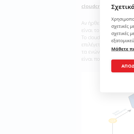
Σχετικά
cloudcraft.co
Χρησιμοπο
Αν ήρθε ο καιρός να με
σχετικές μ
είναι το πρώτο Pit sto
σχετικές μ
Το cloudcraft μπορεί ν
εξατομικεύ
επιλέγετε τους servers
Μάθετε π
τα ενώνετε μεταξύ του
είναι πολύ σημαντικό.
ΑΠΟ