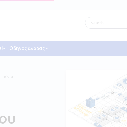
s
Οδηγος αγορας
α πάντα
ου