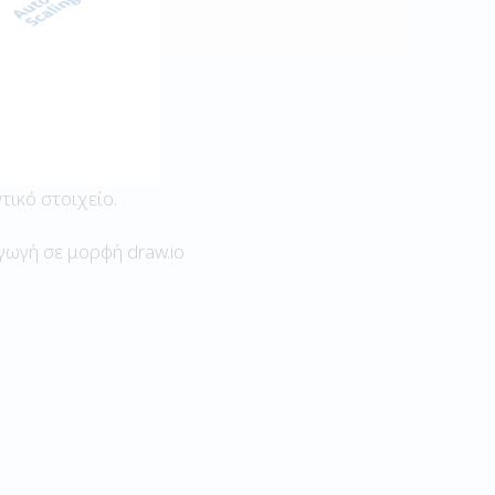
τικό στοιχείο.
γωγή σε μορφή draw.io