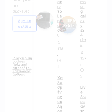
σε
ms
σου
ις
un
συσκευές.
το
g
La
gal
Αρχική
pt
ax
op
y
σελίδα
σο
s2
υ
4
ultr
a
178
157
Διαχείριση
cookies
Πολιτική
4
απορρήτου
Κατάλογος
άρθρων
5
Χα
λα
σμ
Liv
έν
e
ος
δω
σκ
ρε
λη
άν
ρό
τη