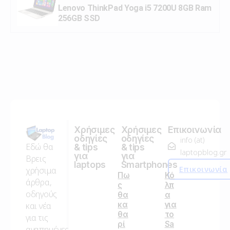
Lenovo ThinkPad Yoga i5 7200U 8GB Ram
256GB SSD
Χρήσιμες
Χρήσιμες
Επικοινωνία
οδηγίες
οδηγίες
info (at)
Εδώ θα
& tips
& tips
laptopblog.gr
για
για
Βρεις
laptops
Smartphones
Επικοινωνία
χρήσιμα
Πω
Κό
άρθρα,
ς
λπ
οδηγούς
θα
α
κα
για
και νέα
θα
το
για τις
ρί
Sa
αγαπημένες