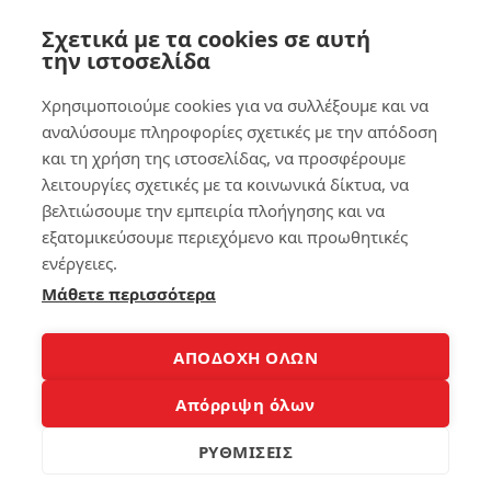
το
iPh
Σχετικά με τα cookies σε αυτή
on
την ιστοσελίδα
e
σα
Χρησιμοποιούμε cookies για να συλλέξουμε και να
ς
αναλύσουμε πληροφορίες σχετικές με την απόδοση
και τη χρήση της ιστοσελίδας, να προσφέρουμε
162
λειτουργίες σχετικές με τα κοινωνικά δίκτυα, να
βελτιώσουμε την εμπειρία πλοήγησης και να
εξατομικεύσουμε περιεχόμενο και προωθητικές
3
ενέργειες.
Μάθετε περισσότερα
Copyright 2008-2026 © Laptopblog.gr Όλα τα δικαιώματα
ΑΠΟΔΟΧΗ ΟΛΩΝ
κατοχυρωμένα. Όλα τα εμπορικά σήματα και λογότυπα και
σήματα αυτά αποτελούν ιδιοκτησία των νόμιμων κατόχων
Απόρριψη όλων
τους.Για οποιαδήποτε αντιγραφή, διανομή, αποθήκευση,
ΡΥΘΜΙΣΕΙΣ
επικοινωνία, δημοσίευση και αναπαραγωγή ή μεταβίβαση των
περιεχομένων θα πρέπει να έλθετε σε επικοινωνία με τον