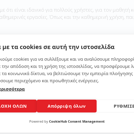
με ότι είναι ιδανικό για πολλούς χρήστες, για τον μαθητή κ
καθημερινές εργασίες. Όπως και την καθημερινή χρήση, παι
 με τα cookies σε αυτή την ιστοσελίδα
Μοίρασε το άρθρο
ιούμε cookies για να συλλέξουμε και να αναλύσουμε πληροφορ
ε την απόδοση και τη χρήση της ιστοσελίδας, να προσφέρουμε λ
ε τα κοινωνικά δίκτυα, να βελτιώσουμε την εμπειρία πλοήγησης 
σουμε περιεχόμενο και προωθητικές ενέργειες.
ερισσότερα
ΔΟΧΗ ΟΛΩΝ
Απόρριψη όλων
ΡΥΘΜΙΣΕ
Powered by
CookieHub Consent Management