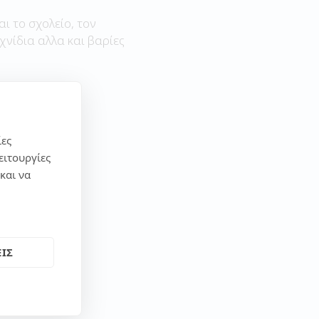
αι το σχολείο, τον
χνίδια αλλα και βαρίες
ίες
ειτουργίες
και να
ΙΣ