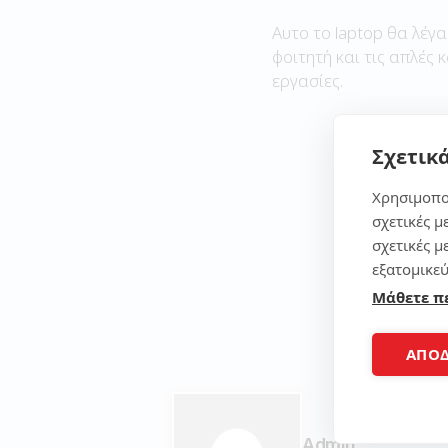
Αυτο το laptop θα λέγα
φοιτητή και τις απλές 
εργασίες.
Σχετικά
Χρησιμοπο
σχετικές μ
σχετικές μ
εξατομικεύ
Μάθετε π
ΑΠΟ
Admin