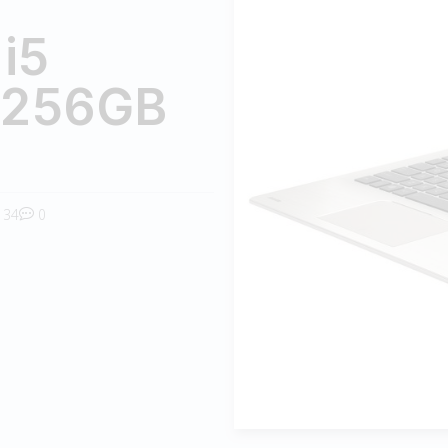
i5
 256GB
34
0