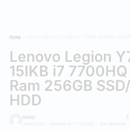
Home
Lenovo Legion Y720-15IKB i7 7700HQ 16GB Ram 256G
/
Lenovo Legion Y
15IKB i7 7700HQ
Ram 256GB SSD
HDD
Admin
26/04/2023
Updated on 11/10/2023
One Min Read