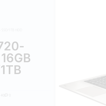
B SSD/1TB HDD
720-
 16GB
/1TB
40
0