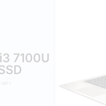
i3 7100U
 SSD
28
0