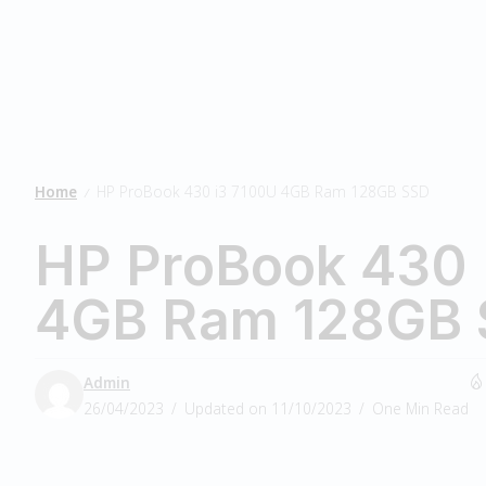
Home
HP ProBook 430 i3 7100U 4GB Ram 128GB SSD
/
HP ProBook 430 
4GB Ram 128GB
Admin
26/04/2023
Updated on 11/10/2023
One Min Read