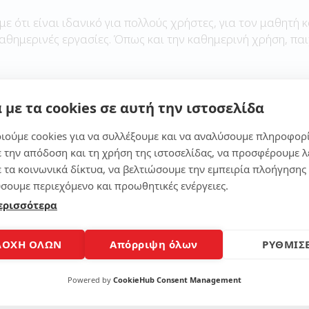
με ότι είναι ιδανικό για πολλούς χρήστες, για τον μαθητή κ
καθημερινές εργασίες. Όπως και την καθημερινή χρήση, παι
 με τα cookies σε αυτή την ιστοσελίδα
Μοίρασε το άρθρο
ιούμε cookies για να συλλέξουμε και να αναλύσουμε πληροφορ
ε την απόδοση και τη χρήση της ιστοσελίδας, να προσφέρουμε λ
ε τα κοινωνικά δίκτυα, να βελτιώσουμε την εμπειρία πλοήγησης 
σουμε περιεχόμενο και προωθητικές ενέργειες.
ερισσότερα
ΔΟΧΗ ΟΛΩΝ
Απόρριψη όλων
ΡΥΘΜΙΣΕ
Powered by
CookieHub Consent Management