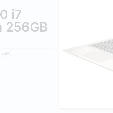
0 i7
m 256GB
39
0