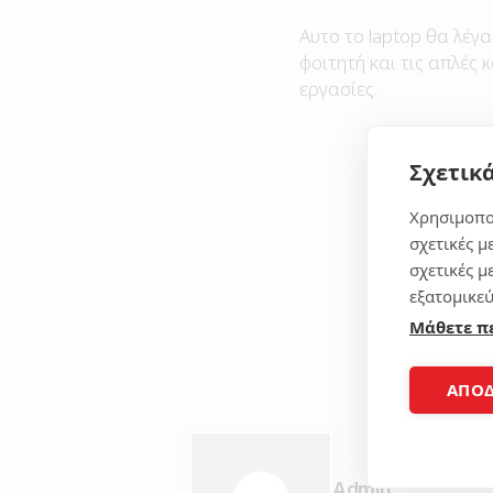
Αυτο το laptop θα λέγα
φοιτητή και τις απλές 
εργασίες.
Σχετικά
Χρησιμοπο
σχετικές μ
σχετικές μ
εξατομικεύ
Μάθετε π
ΑΠΟ
Admin