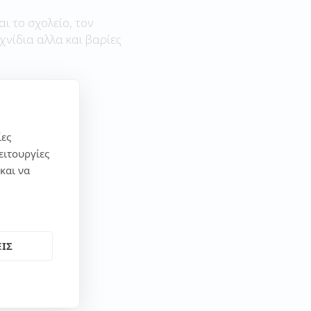
αι το σχολείο, τον
χνίδια αλλα και βαρίες
ίες
ειτουργίες
και να
ΙΣ