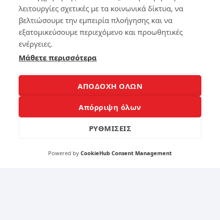
20
Με
λειτουργίες σχετικές με τα κοινωνικά δίκτυα, να
26
τα
–
βελτιώσουμε την εμπειρία πλοήγησης και να
φο
Χω
ρά
εξατομικεύσουμε περιεχόμενο και προωθητικές
ρίς
το
ενέργειες.
να
υ
ξο
Μάθετε περισσότερα
Ba
δέ
ck
ψε
up
ις
στ
ΑΠΟΔΟΧΗ ΟΛΩΝ
πο
ο
λλ
iPh
Απόρριψη όλων
ά
on
e ή
ΡΥΘΜΙΣΕΙΣ
iPa
309
d
Powered by
CookieHub Consent Management
167
7
Φό
2
ρτι
ση