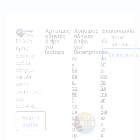
Χρήσιμες
Χρήσιμες
Επικοινωνία
οδηγίες
οδηγίες
info (at)
Εδώ θα
& tips
& tips
laptopblog.gr
για
για
Βρεις
laptops
Smartphones
Επικοινωνία
χρήσιμα
Δε
Κό
άρθρα,
ν
λπ
οδηγούς
Βλ
α
έπ
για
και νέα
ει
το
για τις
το
Sa
αγαπημένες
Wi
ms
σου
Fi
un
συσκευές.
το
g
La
gal
Αρχική
pt
ax
op;
y
σελίδα
Ο
s2
Πλ
4