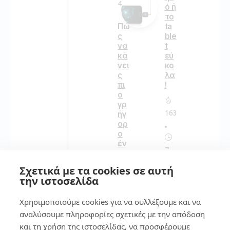
4
ό ή
το
Πώ
ta
ς
ble
να
t
κά
εύ
νει
κο
ς
λα
πι
!
ο
γρ
163
ήγ
ορ
ο
έν
7
α
πα
Σχετικά με τα cookies σε αυτή
λι
Κε
την ιστοσελίδα
ό
ρδ
lap
ίσ
Χρησιμοποιούμε cookies για να συλλέξουμε και να
to
τε
p
χώ
αναλύσουμε πληροφορίες σχετικές με την απόδοση
το
ρο:
και τη χρήση της ιστοσελίδας, να προσφέρουμε