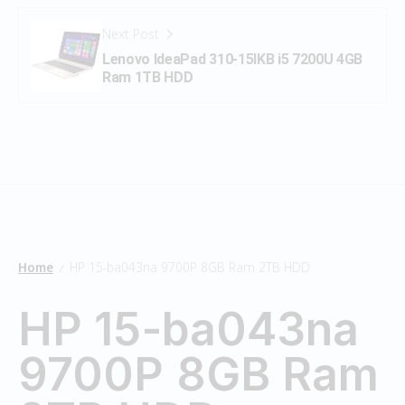
Next Post
Lenovo IdeaPad 310-15IKB i5 7200U 4GB
Ram 1TB HDD
Home
HP 15-ba043na 9700P 8GB Ram 2TB HDD
/
HP 15-ba043na
9700P 8GB Ram