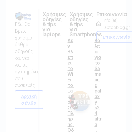
Χρήσιμες
Χρήσιμες
Επικοινωνία
οδηγίες
οδηγίες
info (at)
Εδώ θα
& tips
& tips
laptopblog.gr
για
για
Βρεις
laptops
Smartphones
Επικοινωνία
χρήσιμα
Δε
Κό
άρθρα,
ν
λπ
οδηγούς
Βλ
α
έπ
για
και νέα
ει
το
για τις
το
Sa
αγαπημένες
Wi
ms
σου
Fi
un
συσκευές.
το
g
La
gal
Αρχική
pt
ax
op;
y
σελίδα
Ο
s2
Πλ
4
ήρ
ultr
ης
a
Οδ