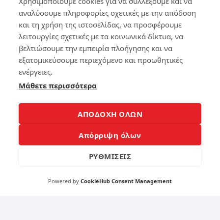
Χρησιμοποιούμε cookies για να συλλέξουμε και να
Πά
ο
αναλύσουμε πληροφορίες σχετικές με την απόδοση
ρε
αθ
scr
όρ
και τη χρήση της ιστοσελίδας, να προσφέρουμε
ee
υβ
λειτουργίες σχετικές με τα κοινωνικά δίκτυα, να
ns
ο
βελτιώσουμε την εμπειρία πλοήγησης και να
ho
εξατομικεύσουμε περιεχόμενο και προωθητικές
t
159
στ
ενέργειες.
ο
Μάθετε περισσότερα
lap
to
11
p
ΑΠΟΔΟΧΗ ΟΛΩΝ
10
τρ
Συ
Απόρριψη όλων
όπ
μβ
οι
ου
λέ
ΡΥΘΜΙΣΕΙΣ
ς
464
για
Powered by
CookieHub Consent Management
να
βγ
άζ
4
ετ
ε