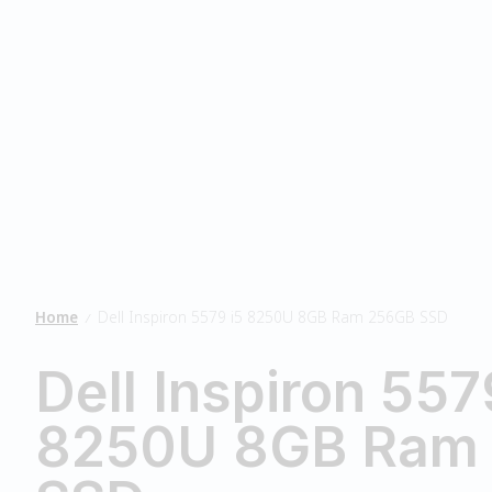
Home
Dell Inspiron 5579 i5 8250U 8GB Ram 256GB SSD
/
Dell Inspiron 557
8250U 8GB Ram