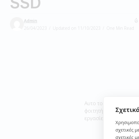
SSD
Admin
26/04/2023
Updated on 11/10/2023
One Min Read
Αυτο το laptop θα λέγα
Σχετικά
φοιτητή και τις απλές 
εργασίες.
Χρησιμοπο
σχετικές μ
σχετικές μ