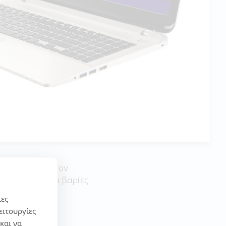
αι το σχολείο, τον
χνίδια αλλα και βαρίες
ίες
ειτουργίες
και να