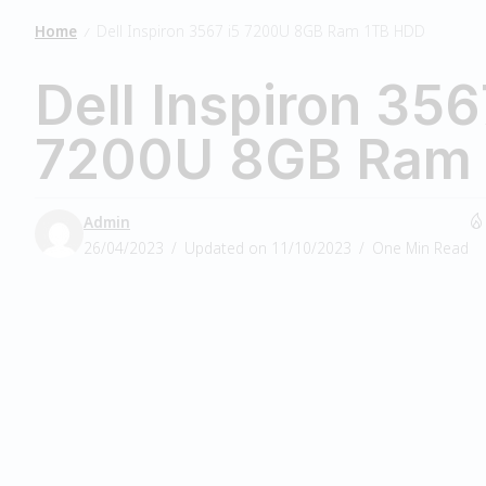
Home
Dell Inspiron 3567 i5 7200U 8GB Ram 1TB HDD
/
Dell Inspiron 356
7200U 8GB Ram
Admin
26/04/2023
Updated on 11/10/2023
One Min Read