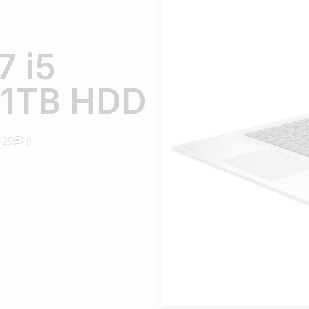
7 i5
 1TB HDD
29
0