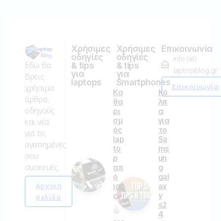
Χρήσιμες
Χρήσιμες
Επικοινωνία
οδηγίες
οδηγίες
info (at)
Εδώ θα
& tips
& tips
laptopblog.gr
για
για
Βρεις
laptops
Smartphones
Επικοινωνία
χρήσιμα
Κα
Κό
άρθρα,
θα
λπ
οδηγούς
ρι
α
σμ
για
και νέα
ός
το
για τις
lap
Sa
αγαπημένες
to
ms
σου
p
un
συσκευές.
απ
g
ό
gal
Αρχική
ιού
ax
ς
y
σελίδα
s2
4