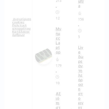
213
ultr
a
12
156
Διαχείριση
cookies
Πολιτική
απορρήτου
Μν
Κατάλογος
ήμ
άρθρων
5
ες
La
pt
Liv
op
e
δω
ρε
179
άν
τη
λε
όρ
10
ασ
η
στ
Αξ
ο
ιό
κιν
πι
ητ
στ