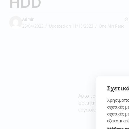
HDD
Admin
26/04/2023
Updated on 11/10/2023
One Min Read
Σχετικά
Αυτο το laptop θα λέγα
Χρησιμοπο
φοιτητή και τις απλές 
σχετικές μ
εργασίες.
σχετικές μ
εξατομικεύ
Μάθετε π