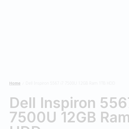
Home
Dell Inspiron 5567 i7 7500U 12GB Ram 1TB HDD
/
Dell Inspiron 556
7500U 12GB Ram