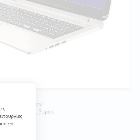
αι το σχολείο, τον
ίες
χνίδια αλλα και βαρίες
ειτουργίες
και να