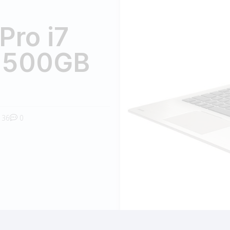
Pro i7
 500GB
36
0