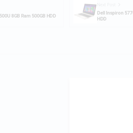
Next Post
Dell Inspiron 5
7 6500U 8GB Ram 500GB HDD
HDD