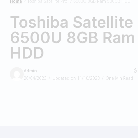
Home
Toshiba Satellite Pro i7 6500U 8GB Ram 500GB HDD
/
Toshiba Satellite 
6500U 8GB Ram
HDD
Admin
26/04/2023
Updated on 11/10/2023
One Min Read