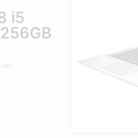
8 i5
 256GB
46
0