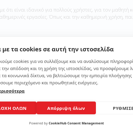
με ότι είναι ιδανικό για πολλούς χρήστες, για τον μαθητή κ
καθημερινές εργασίες. Όπως και την καθημερινή χρήση, παι
 με τα cookies σε αυτή την ιστοσελίδα
Μοίρασε το άρθρο
ιούμε cookies για να συλλέξουμε και να αναλύσουμε πληροφορ
ε την απόδοση και τη χρήση της ιστοσελίδας, να προσφέρουμε λ
ε τα κοινωνικά δίκτυα, να βελτιώσουμε την εμπειρία πλοήγησης 
σουμε περιεχόμενο και προωθητικές ενέργειες.
ερισσότερα
ΔΟΧΗ ΟΛΩΝ
Απόρριψη όλων
ΡΥΘΜΙΣΕ
Powered by
CookieHub Consent Management