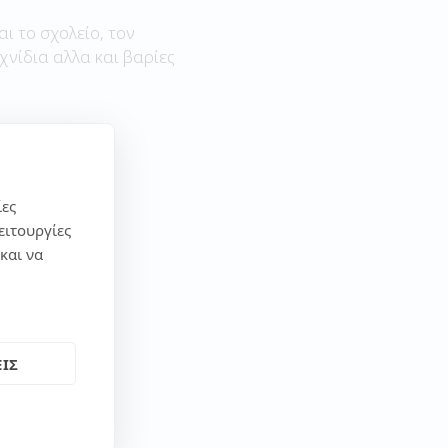
αι το σχολείο, τον
χνίδια αλλα και βαρίες
ίες
ειτουργίες
και να
ΙΣ