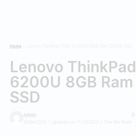
Home
Lenovo ThinkPad T560 i5 6200U 8GB Ram 256GB SSD
/
Lenovo ThinkPad
6200U 8GB Ram
SSD
Admin
26/04/2023
Updated on 11/10/2023
One Min Read