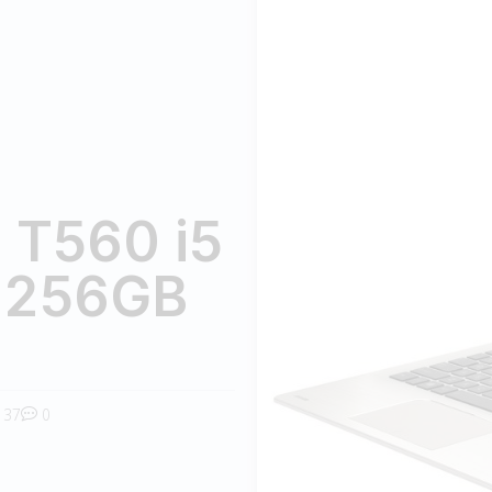
 T560 i5
 256GB
37
0