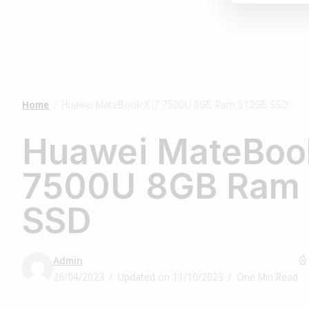
Home
Huawei MateBook X i7 7500U 8GB Ram 512GB SSD
/
Huawei MateBook
7500U 8GB Ram
SSD
Admin
26/04/2023
Updated on 11/10/2023
One Min Read