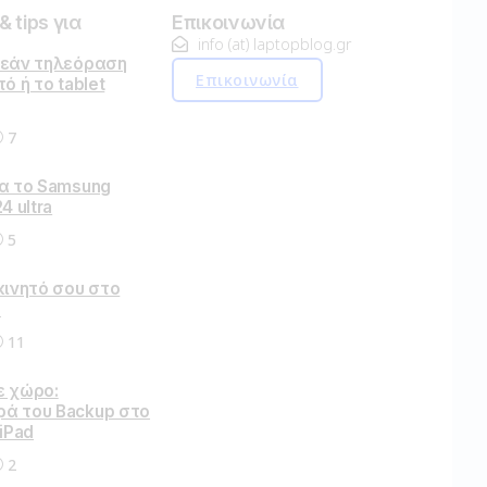
 tips για
Επικοινωνία
info (at) laptopblog.gr
ρεάν τηλεόραση
Επικοινωνία
ό ή το tablet
7
ια το Samsung
4 ultra
5
κινητό σου στο
ο
11
ε χώρο:
ά του Backup στο
 iPad
2