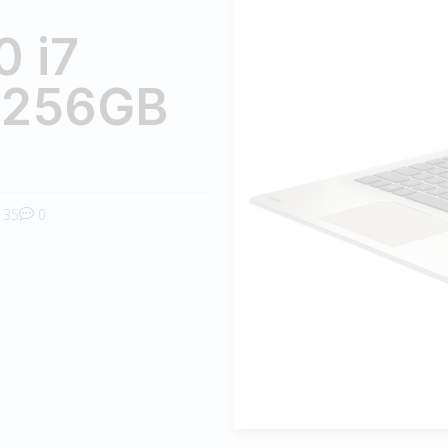
0 i7
 256GB
35
0