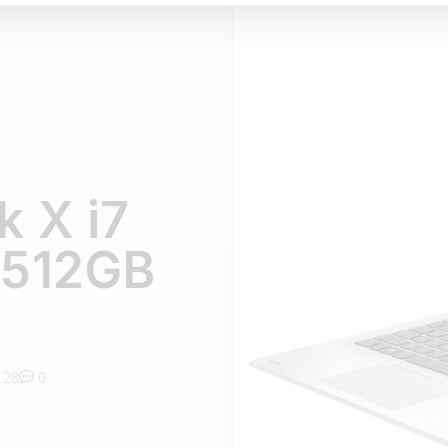
 X i7
 512GB
28
0