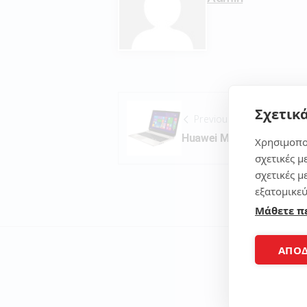
Σχετικά
Previous Post
Huawei MateBook X i7 7
Χρησιμοπο
σχετικές μ
σχετικές μ
εξατομικεύ
Μάθετε π
ΑΠΟ