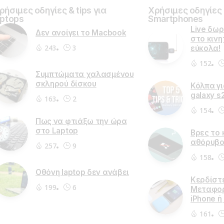
ρήσιμες οδηγίες & tips για
Χρήσιμες οδηγίες &
aptops
Smartphones
Live δω
Δεν ανοίγει το Macbook
στο κινητ
243
3
εύκολα!
152
Συμπτώματα χαλασμένου
σκληρού δίσκου
Κόλπα γ
galaxy s2
163
2
154
Πως να φτιάξω την ώρα
στο Laptop
Βρες το 
αθόρυβ
257
9
158
Οθόνη laptop δεν ανάβει
Κερδίστ
199
6
Μεταφορ
iPhone ή
161