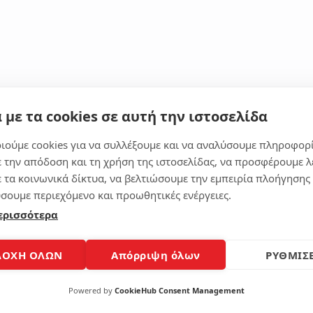
 με τα cookies σε αυτή την ιστοσελίδα
Next Post
Lenovo IdeaPad 
500U 8GB Ram 512GB SSD
ιούμε cookies για να συλλέξουμε και να αναλύσουμε πληροφορ
HDD
ε την απόδοση και τη χρήση της ιστοσελίδας, να προσφέρουμε λ
ε τα κοινωνικά δίκτυα, να βελτιώσουμε την εμπειρία πλοήγησης 
σουμε περιεχόμενο και προωθητικές ενέργειες.
ερισσότερα
ΔΟΧΗ ΟΛΩΝ
Απόρριψη όλων
ΡΥΘΜΙΣΕ
Powered by
CookieHub Consent Management