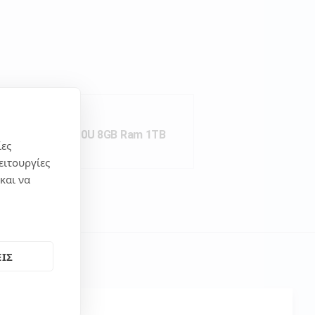
320-17IKB i5 7200U 8GB Ram 1TB
ίες
ειτουργίες
και να
ΙΣ