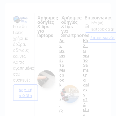
Χρήσιμες
Χρήσιμες
Επικοινωνία
οδηγίες
οδηγίες
info (at)
Εδώ θα
& tips
& tips
laptopblog.gr
για
για
Βρεις
laptops
Smartphones
Επικοινωνία
χρήσιμα
Δε
Κό
άρθρα,
ν
λπ
οδηγούς
αν
α
οίγ
για
και νέα
ει
το
για τις
το
Sa
αγαπημένες
Ma
ms
σου
cb
un
συσκευές.
oo
g
k
gal
Αρχική
ax
y
σελίδα
244
s2
4
ultr
a