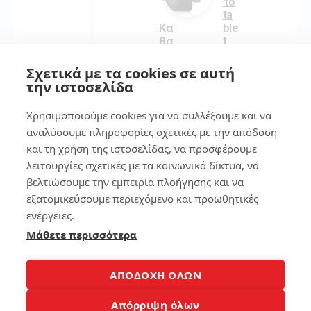
το
ta
ble
Κα
t
θα
εύ
ρι
κο
σμ
Σχετικά με τα cookies σε αυτή
λα
ός
την ιστοσελίδα
!
lap
to
Χρησιμοποιούμε cookies για να συλλέξουμε και να
p
αναλύσουμε πληροφορίες σχετικές με την απόδοση
157
απ
ό
και τη χρήση της ιστοσελίδας, να προσφέρουμε
ιού
λειτουργίες σχετικές με τα κοινωνικά δίκτυα, να
ς
βελτιώσουμε την εμπειρία πλοήγησης και να
7
εξατομικεύσουμε περιεχόμενο και προωθητικές
215
Βρ
ενέργειες.
ες
Μάθετε περισσότερα
το
κιν
12
ητ
ΑΠΟΔΟΧΗ ΟΛΩΝ
ό
σο
Αξ
Απόρριψη όλων
υ
ιό