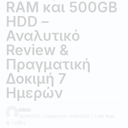
RAM και 500GB
HDD –
Αναλυτικό
Review &
Πραγματική
Δοκιμή 7
Ημερών
Admin
26/04/2023
Updated on 14/06/2026
6 Min Read
131
0