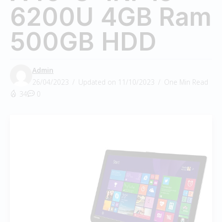
6200U 4GB Ram
500GB HDD
Admin
26/04/2023
Updated on 11/10/2023
One Min Read
34
0