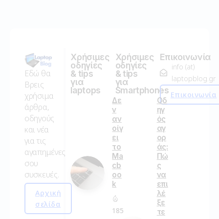
Χρήσιμες
Χρήσιμες
Επικοινωνία
οδηγίες
οδηγίες
info (at)
Εδώ θα
& tips
& tips
laptopblog.gr
για
για
Βρεις
laptops
Smartphones
Επικοινωνία
χρήσιμα
Δε
Οδ
άρθρα,
ν
ηγ
οδηγούς
αν
ός
οίγ
αγ
και νέα
ει
ορ
για τις
το
άς:
αγαπημένες
Ma
Πώ
σου
cb
ς
συσκευές.
oo
να
k
επι
Αρχική
λέ
ξε
σελίδα
185
τε