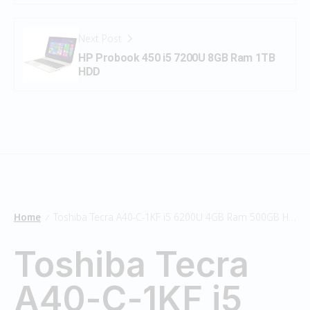
Next Post
HP Probook 450 i5 7200U 8GB Ram 1TB
HDD
Home
Toshiba Tecra A40-C-1KF i5 6200U 4GB Ram 500GB HDD
/
Toshiba Tecra
A40-C-1KF i5