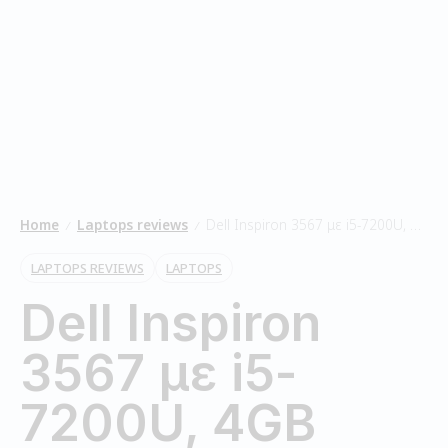
Home
Laptops reviews
Dell Inspiron 3567 με i5-7200U, 4GB RAM και 500GB HDD – Αναλυτικό Review & Πραγματική Δοκιμή 7 Ημερών
/
/
LAPTOPS REVIEWS
LAPTOPS
Dell Inspiron
3567 με i5-
7200U, 4GB