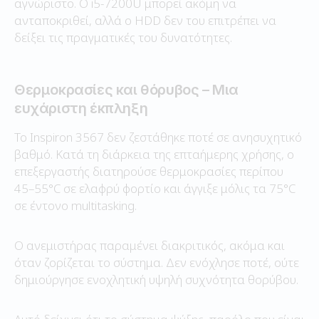
αγνώριστο. Ο i5-7200U μπορεί ακόμη να
ανταποκριθεί, αλλά ο HDD δεν του επιτρέπει να
δείξει τις πραγματικές του δυνατότητες.
Θερμοκρασίες και θόρυβος – Μια
ευχάριστη έκπληξη
Το Inspiron 3567 δεν ζεστάθηκε ποτέ σε ανησυχητικό
βαθμό. Κατά τη διάρκεια της επταήμερης χρήσης, ο
επεξεργαστής διατηρούσε θερμοκρασίες περίπου
45–55°C σε ελαφρύ φορτίο και άγγιξε μόλις τα 75°C
σε έντονο multitasking.
Ο ανεμιστήρας παραμένει διακριτικός, ακόμα και
όταν ζορίζεται το σύστημα. Δεν ενόχλησε ποτέ, ούτε
δημιούργησε ενοχλητική υψηλή συχνότητα θορύβου.