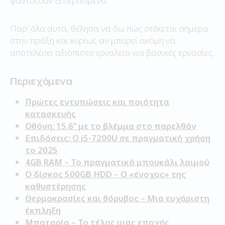
φαντάζουν ξεπερασμένα.
Παρ’ όλα αυτά, θέλησα να δω πώς στέκεται σήμερα
στην πράξη και κυρίως αν μπορεί ακόμη να
αποτελέσει αξιόπιστο εργαλείο για βασικές εργασίες.
Περιεχόμενα
Πρώτες εντυπώσεις και ποιότητα
κατασκευής
Οθόνη: 15.6’’ με το βλέμμα στο παρελθόν
Επιδόσεις: Ο i5-7200U σε πραγματική χρήση
το 2025
4GB RAM – Το πραγματικό μπουκάλι λαιμού
Ο δίσκος 500GB HDD – Ο «ένοχος» της
καθυστέρησης
Θερμοκρασίες και θόρυβος – Μια ευχάριστη
έκπληξη
Μπαταρία – Το τέλος μιας εποχής