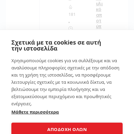
υλι
κό
181
απ
οτ
ύπ
ωμ
4
α
Σχετικά με τα cookies σε αυτή
στ
την ιστοσελίδα
ο
Σύ
sm
γκ
Χρησιμοποιούμε cookies για να συλλέξουμε και να
art
ρι
ph
ση
αναλύσουμε πληροφορίες σχετικές με την απόδοση
on
επ
και τη χρήση της ιστοσελίδας, να προσφέρουμε
e
εξ
λειτουργίες σχετικές με τα κοινωνικά δίκτυα, να
ερ
βελτιώσουμε την εμπειρία πλοήγησης και να
γα
134
στ
εξατομικεύσουμε περιεχόμενο και προωθητικές
ών
ενέργειες.
lap
Μάθετε περισσότερα
to
7
p
7
ΑΠΟΔΟΧΗ ΟΛΩΝ
112