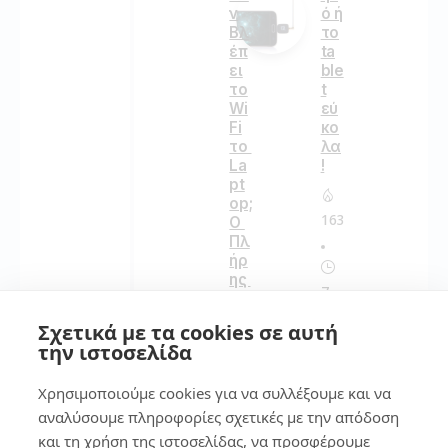
ν
ό ή
Βλ
το
έπ
ta
ει
ble
το
t
Wi
εύ
Fi
κο
το
λα
La
!
pt
op;
163
Ο
Πλ
ήρ
ης
7
Οδ
ηγ
Σχετικά με τα cookies σε αυτή
ός
Κε
την ιστοσελίδα
για
ρδ
να
ίσ
Χρησιμοποιούμε cookies για να συλλέξουμε και να
Ξ
τε
αν
χώ
αναλύσουμε πληροφορίες σχετικές με την απόδοση
αβ
ρο:
και τη χρήση της ιστοσελίδας, να προσφέρουμε