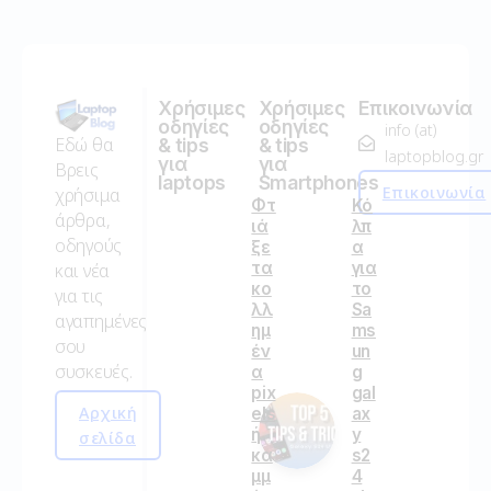
Χρήσιμες
Χρήσιμες
Επικοινωνία
οδηγίες
οδηγίες
info (at)
Εδώ θα
& tips
& tips
laptopblog.gr
για
για
Βρεις
laptops
Smartphones
Επικοινωνία
χρήσιμα
Φτ
Κό
άρθρα,
ιά
λπ
οδηγούς
ξε
α
τα
για
και νέα
κο
το
για τις
λλ
Sa
αγαπημένες
ημ
ms
σου
έν
un
συσκευές.
α
g
pix
gal
Αρχική
els
ax
ή
y
σελίδα
κα
s2
μμ
4