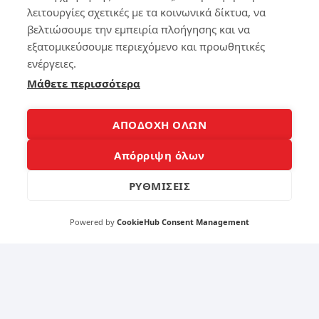
ρεί
Με
λειτουργίες σχετικές με τα κοινωνικά δίκτυα, να
ς
τα
το
βελτιώσουμε την εμπειρία πλοήγησης και να
φο
Δί
ρά
εξατομικεύσουμε περιεχόμενο και προωθητικές
κτ
το
ενέργειες.
υό
υ
σο
Μάθετε περισσότερα
Ba
υ
ck
up
στ
ΑΠΟΔΟΧΗ ΟΛΩΝ
343
ο
iPh
Απόρριψη όλων
on
e ή
ΡΥΘΜΙΣΕΙΣ
4
iPa
d
Κα
Powered by
CookieHub Consent Management
θα
167
ρι
σμ
ός
lap
2
to
p