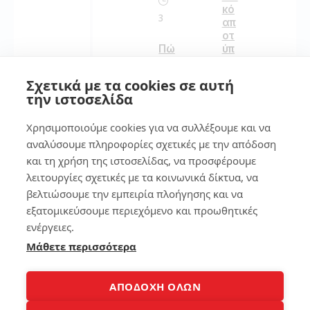
κό
3
απ
οτ
ύπ
Πώ
ωμ
ς
α
να
Σχετικά με τα cookies σε αυτή
στ
κά
την ιστοσελίδα
ο
νει
sm
ς
Χρησιμοποιούμε cookies για να συλλέξουμε και να
art
πι
ph
ο
αναλύσουμε πληροφορίες σχετικές με την απόδοση
on
γρ
και τη χρήση της ιστοσελίδας, να προσφέρουμε
e
ήγ
λειτουργίες σχετικές με τα κοινωνικά δίκτυα, να
ορ
βελτιώσουμε την εμπειρία πλοήγησης και να
ο
134
έν
εξατομικεύσουμε περιεχόμενο και προωθητικές
α
ενέργειες.
πα
Μάθετε περισσότερα
λι
7
ό
lap
to
7
ΑΠΟΔΟΧΗ ΟΛΩΝ
p
τρ