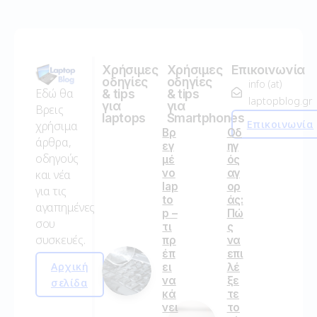
Χρήσιμες
Χρήσιμες
Επικοινωνία
οδηγίες
οδηγίες
info (at)
Εδώ θα
& tips
& tips
laptopblog.gr
για
για
Βρεις
laptops
Smartphones
Επικοινωνία
χρήσιμα
Βρ
Οδ
άρθρα,
εγ
ηγ
οδηγούς
μέ
ός
νο
αγ
και νέα
lap
ορ
για τις
to
άς:
αγαπημένες
p –
Πώ
σου
τι
ς
συσκευές.
πρ
να
έπ
επι
Αρχική
ει
λέ
να
ξε
σελίδα
κά
τε
νει
το