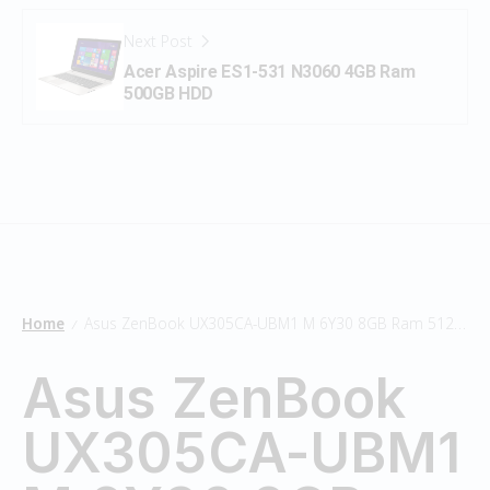
Next Post
Acer Aspire ES1-531 N3060 4GB Ram
500GB HDD
Home
Asus ZenBook UX305CA-UBM1 M 6Y30 8GB Ram 512GB SSD
/
Asus ZenBook
UX305CA-UBM1