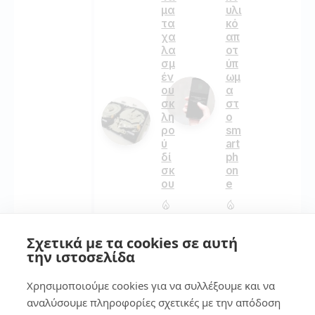
μα
υλι
τα
κό
χα
απ
λα
οτ
σμ
ύπ
έν
ωμ
ου
α
σκ
στ
λη
ο
ρο
sm
ύ
art
δί
ph
σκ
on
ου
e
115
139
Σχετικά με τα cookies σε αυτή
την ιστοσελίδα
2
7
Χρησιμοποιούμε cookies για να συλλέξουμε και να
αναλύσουμε πληροφορίες σχετικές με την απόδοση
Πω
7