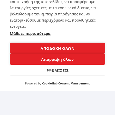
ς
τρ
και τη χρήση της ιστοσελίδας, να προσφέρουμε
να
όπ
λειτουργίες σχετικές με τα κοινωνικά δίκτυα, να
φτ
οι
βελτιώσουμε την εμπειρία πλοήγησης και να
ιά
για
εξατομικεύσουμε περιεχόμενο και προωθητικές
ξω
να
τη
κά
ενέργειες.
ν
νε
Μάθετε περισσότερα
ώρ
τε
α
το
στ
Sm
ΑΠΟΔΟΧΗ ΟΛΩΝ
ο
art
La
Ph
Απόρριψη όλων
pt
on
op
e
έξ
ΡΥΘΜΙΣΕΙΣ
υπ
202
νο
Powered by
CookieHub Consent Management
145
9
Πώ
4
ς