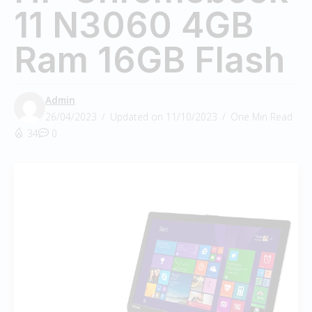
11 N3060 4GB
Ram 16GB Flash
Admin
26/04/2023
Updated on 11/10/2023
One Min Read
34
0