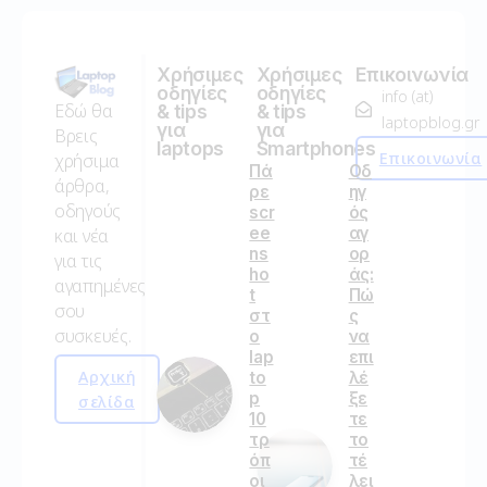
Χρήσιμες
Χρήσιμες
Επικοινωνία
οδηγίες
οδηγίες
info (at)
Εδώ θα
& tips
& tips
laptopblog.gr
για
για
Βρεις
laptops
Smartphones
Επικοινωνία
χρήσιμα
Πά
Οδ
άρθρα,
ρε
ηγ
οδηγούς
scr
ός
ee
αγ
και νέα
ns
ορ
για τις
ho
άς:
αγαπημένες
t
Πώ
σου
στ
ς
συσκευές.
ο
να
lap
επι
Αρχική
to
λέ
p
ξε
σελίδα
10
τε
τρ
το
όπ
τέ
οι
λει