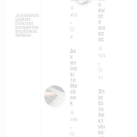
ο
κιν
413
Διαχείριση
ητ
cookies
ό
Πολιτική
απορρήτου
για
Κατάλογος
εσ
άρθρων
4
άς
Δε
135
ν
αν
οίγ
ει
11
το
Ma
cb
Φτ
oo
ία
k
ξε
το
δα
195
κτ
υλι
κό