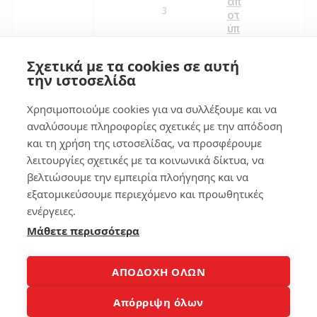
απ
3
οτ
ύπ
ωμ
Το
α
La
Σχετικά με τα cookies σε αυτή
στ
pt
την ιστοσελίδα
ο
op
sm
Αρ
Χρησιμοποιούμε cookies για να συλλέξουμε και να
art
γεί
ph
να
αναλύσουμε πληροφορίες σχετικές με την απόδοση
on
Αν
και τη χρήση της ιστοσελίδας, να προσφέρουμε
e
οίξ
λειτουργίες σχετικές με τα κοινωνικά δίκτυα, να
ει;
βελτιώσουμε την εμπειρία πλοήγησης και να
Δε
139
ς
εξατομικεύσουμε περιεχόμενο και προωθητικές
Γι
ενέργειες.
ατ
Μάθετε περισσότερα
ί
7
Συ
μβ
αί
7
ΑΠΟΔΟΧΗ ΟΛΩΝ
νει
τρ
κα
όπ
Απόρριψη όλων
ι
οι