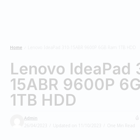
Home
Lenovo IdeaPad 310-15ABR 9600P 6GB Ram 1TB HDD
/
Lenovo IdeaPad 
15ABR 9600P 6
1TB HDD
Admin
26/04/2023
Updated on 11/10/2023
One Min Read