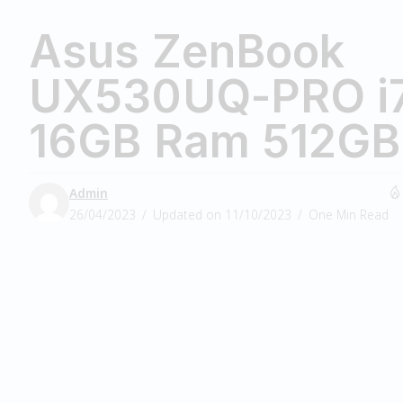
Asus ZenBook
UX530UQ-PRO i
16GB Ram 512GB
Admin
26/04/2023
Updated on 11/10/2023
One Min Read