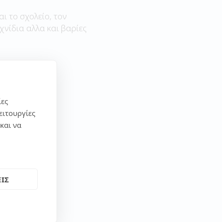
αι το σχολείο, τον
χνίδια αλλα και βαρίες
ίες
ειτουργίες
και να
ΙΣ