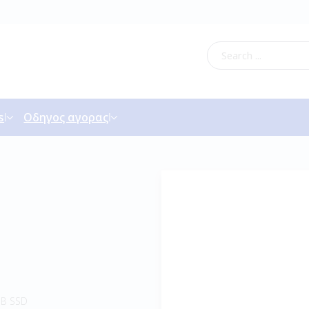
s
Οδηγος αγορας
GB SSD