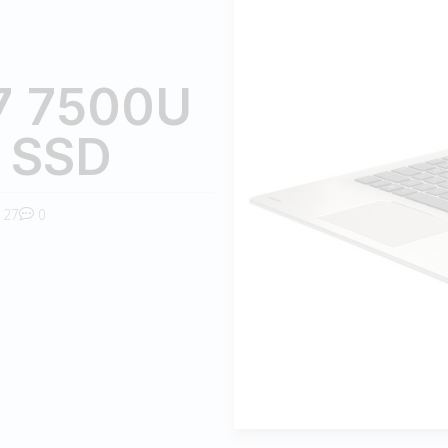
7 7500U
 SSD
27
0