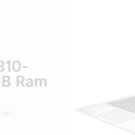
310-
GB Ram
30
0