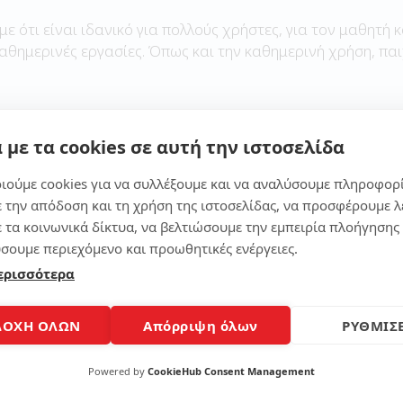
με ότι είναι ιδανικό για πολλούς χρήστες, για τον μαθητή κ
καθημερινές εργασίες. Όπως και την καθημερινή χρήση, παι
 με τα cookies σε αυτή την ιστοσελίδα
Μοίρασε το άρθρο
ιούμε cookies για να συλλέξουμε και να αναλύσουμε πληροφορ
ε την απόδοση και τη χρήση της ιστοσελίδας, να προσφέρουμε λ
ε τα κοινωνικά δίκτυα, να βελτιώσουμε την εμπειρία πλοήγησης 
σουμε περιεχόμενο και προωθητικές ενέργειες.
ερισσότερα
ΔΟΧΗ ΟΛΩΝ
Απόρριψη όλων
ΡΥΘΜΙΣΕ
Powered by
CookieHub Consent Management