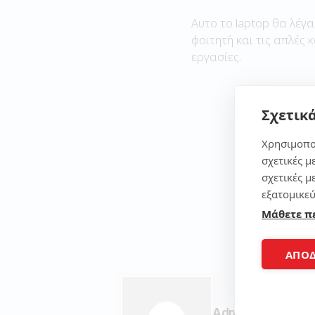
Αυτο το laptop θα λέγα
φοιτητή και τις απλές 
εργασίες.
Σχετικά
Χρησιμοπο
σχετικές μ
σχετικές μ
εξατομικεύ
Μάθετε π
ΑΠΟ
Admin