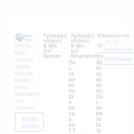
Χρήσιμες
Χρήσιμες
Επικοινωνία
οδηγίες
οδηγίες
info (at)
Εδώ θα
& tips
& tips
laptopblog.gr
για
για
Βρεις
laptops
Smartphones
Επικοινωνία
χρήσιμα
Πω
Οδ
άρθρα,
ς
ηγ
οδηγούς
να
ός
μικ
αγ
και νέα
ρύ
ορ
για τις
νω
άς:
αγαπημένες
έν
Πώ
σου
α
ς
συσκευές.
αρ
να
χεί
επι
Αρχική
ο
λέ
pd
ξε
σελίδα
f: 5
τε