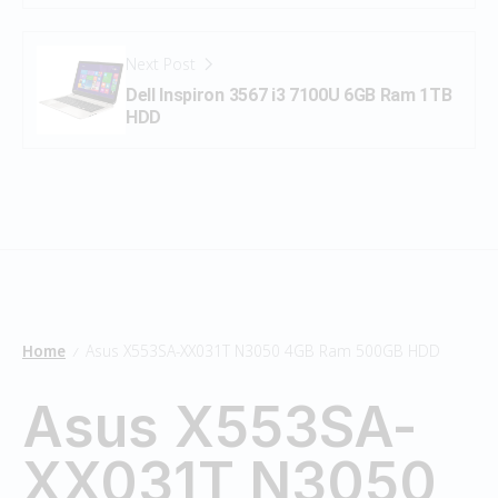
Next Post
Dell Inspiron 3567 i3 7100U 6GB Ram 1TB
HDD
Home
Asus X553SA-XX031T N3050 4GB Ram 500GB HDD
/
Asus X553SA-
XX031T N3050