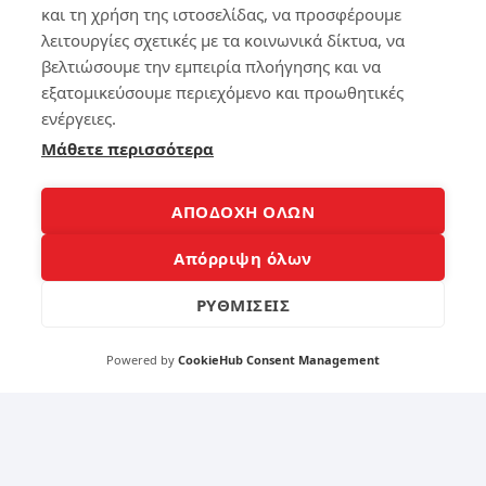
τρ
και τη χρήση της ιστοσελίδας, να προσφέρουμε
όπ
λειτουργίες σχετικές με τα κοινωνικά δίκτυα, να
Πώ
οι
βελτιώσουμε την εμπειρία πλοήγησης και να
ς
για
να
να
εξατομικεύσουμε περιεχόμενο και προωθητικές
κά
κά
ενέργειες.
νει
νε
Μάθετε περισσότερα
ς
τε
πι
το
ο
Sm
γρ
art
ΑΠΟΔΟΧΗ ΟΛΩΝ
ήγ
Ph
ορ
on
Απόρριψη όλων
ο
e
έν
έξ
ΡΥΘΜΙΣΕΙΣ
α
υπ
πα
νο
λι
Powered by
CookieHub Consent Management
ό
140
lap
to
p
το
4
20