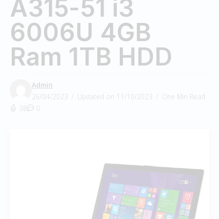
A315-51 i3
6006U 4GB
Ram 1TB HDD
Admin
26/04/2023
Updated on 11/10/2023
One Min Read
38
0