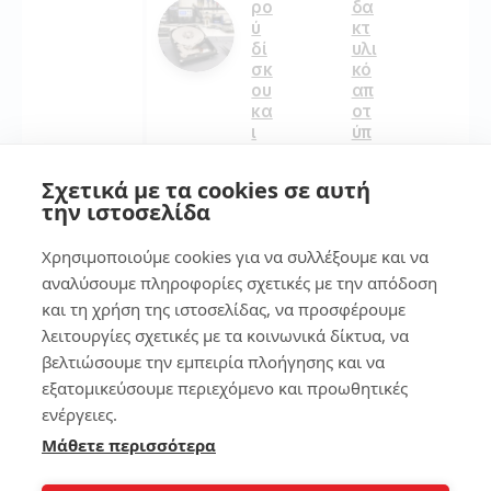
ρο
δα
ύ
κτ
δί
υλι
σκ
κό
ου
απ
κα
οτ
ι
ύπ
πώ
ωμ
ς
α
Σχετικά με τα cookies σε αυτή
να
στ
την ιστοσελίδα
τα
ο
λύ
sm
Χρησιμοποιούμε cookies για να συλλέξουμε και να
σε
art
ις
ph
αναλύσουμε πληροφορίες σχετικές με την απόδοση
on
και τη χρήση της ιστοσελίδας, να προσφέρουμε
e
λειτουργίες σχετικές με τα κοινωνικά δίκτυα, να
124
βελτιώσουμε την εμπειρία πλοήγησης και να
133
εξατομικεύσουμε περιεχόμενο και προωθητικές
ενέργειες.
3
Μάθετε περισσότερα
7
Πώ
ς