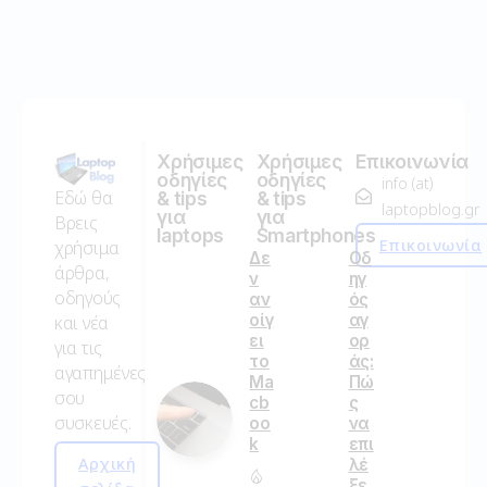
Χρήσιμες
Χρήσιμες
Επικοινωνία
οδηγίες
οδηγίες
info (at)
Εδώ θα
& tips
& tips
laptopblog.gr
για
για
Βρεις
laptops
Smartphones
Επικοινωνία
χρήσιμα
Δε
Οδ
άρθρα,
ν
ηγ
οδηγούς
αν
ός
οίγ
αγ
και νέα
ει
ορ
για τις
το
άς:
αγαπημένες
Ma
Πώ
σου
cb
ς
συσκευές.
oo
να
k
επι
Αρχική
λέ
ξε