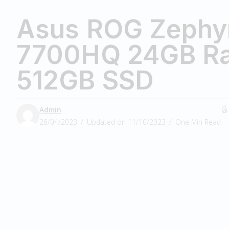
Asus ROG Zephyr
7700HQ 24GB R
512GB SSD
Admin
26/04/2023
Updated on 11/10/2023
One Min Read