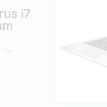
us i7
am
41
0