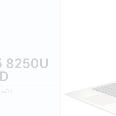
5 8250U
DD
35
0