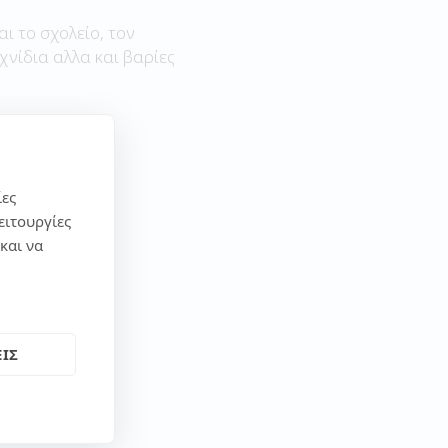
αι το σχολείο, τον
χνίδια αλλα και βαρίες
ίες
ειτουργίες
και να
ΙΣ