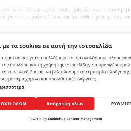
με ότι είναι ιδανικό για πολλούς χρήστες, για τον μαθητή κ
καθημερινές εργασίες. Όπως και την καθημερινή χρήση, παι
 με τα cookies σε αυτή την ιστοσελίδα
Μοίρασε το άρθρο
ιούμε cookies για να συλλέξουμε και να αναλύσουμε πληροφορ
ε την απόδοση και τη χρήση της ιστοσελίδας, να προσφέρουμε λ
ε τα κοινωνικά δίκτυα, να βελτιώσουμε την εμπειρία πλοήγησης 
σουμε περιεχόμενο και προωθητικές ενέργειες.
ερισσότερα
ΔΟΧΗ ΟΛΩΝ
Απόρριψη όλων
ΡΥΘΜΙΣΕ
Powered by
CookieHub Consent Management