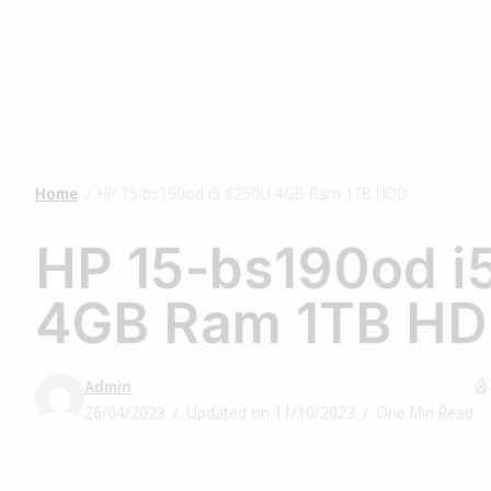
Home
HP 15-bs190od i5 8250U 4GB Ram 1TB HDD
/
HP 15-bs190od i
4GB Ram 1TB H
Admin
26/04/2023
Updated on 11/10/2023
One Min Read