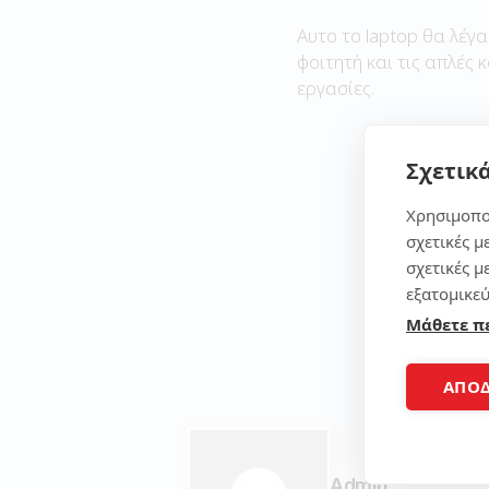
Αυτο το laptop θα λέγα
φοιτητή και τις απλές 
εργασίες.
Σχετικά
Χρησιμοπο
σχετικές μ
σχετικές μ
εξατομικεύ
Μάθετε π
ΑΠΟ
Admin