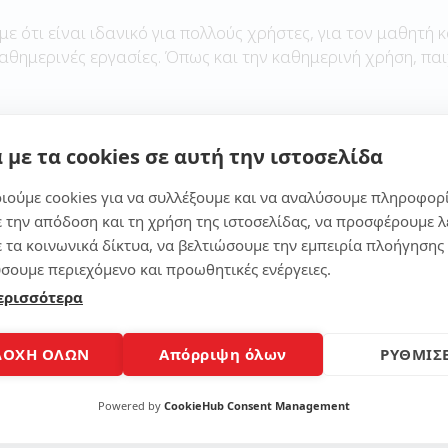
με ότι είναι ιδανικό για πολλούς χρήστες, για τον μαθητή κ
καθημερινές εργασίες. Όπως και την καθημερινή χρήση, παι
 με τα cookies σε αυτή την ιστοσελίδα
Μοίρασε το άρθρο
ιούμε cookies για να συλλέξουμε και να αναλύσουμε πληροφορ
ε την απόδοση και τη χρήση της ιστοσελίδας, να προσφέρουμε λ
ε τα κοινωνικά δίκτυα, να βελτιώσουμε την εμπειρία πλοήγησης 
σουμε περιεχόμενο και προωθητικές ενέργειες.
ερισσότερα
ΔΟΧΗ ΟΛΩΝ
Απόρριψη όλων
ΡΥΘΜΙΣΕ
Powered by
CookieHub Consent Management