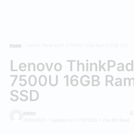
Home
Lenovo ThinkPad X1 i7 7500U 16GB Ram 512GB SSD
/
Lenovo ThinkPad 
7500U 16GB Ram
SSD
Admin
26/04/2023
Updated on 11/10/2023
One Min Read