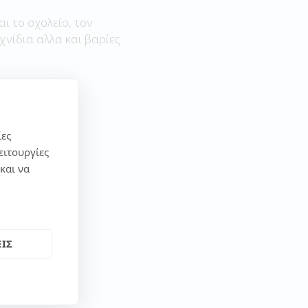
αι το σχολείο, τον
χνίδια αλλα και βαρίες
ίες
ειτουργίες
και να
ΙΣ