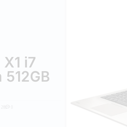
X1 i7
 512GB
28
0