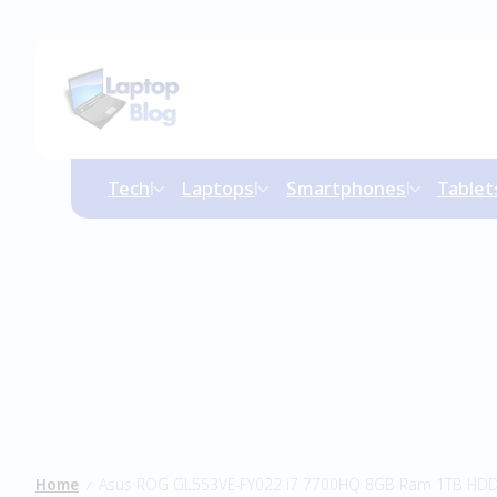
Tech
Laptops
Smartphones
Tablet
Home
Asus ROG GL553VE-FY022 i7 7700HQ 8GB Ram 1TB HD
/