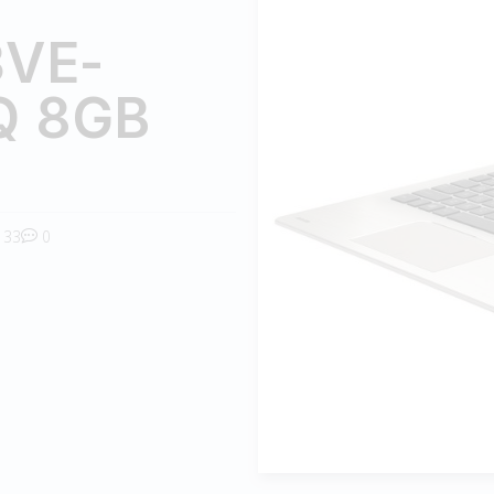
3VE-
Q 8GB
33
0