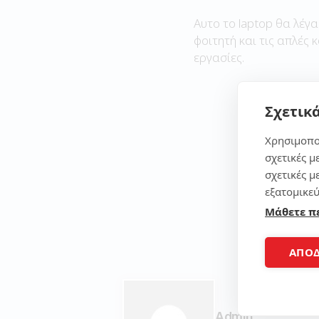
Αυτο το laptop θα λέγα
φοιτητή και τις απλές 
εργασίες.
Σχετικά
Χρησιμοπο
σχετικές μ
σχετικές μ
εξατομικεύ
Μάθετε π
ΑΠΟ
Admin