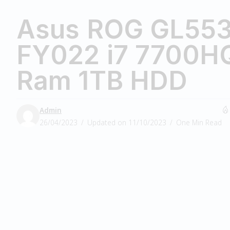
Asus ROG GL55
FY022 i7 7700H
Ram 1TB HDD
Admin
26/04/2023
Updated on 11/10/2023
One Min Read