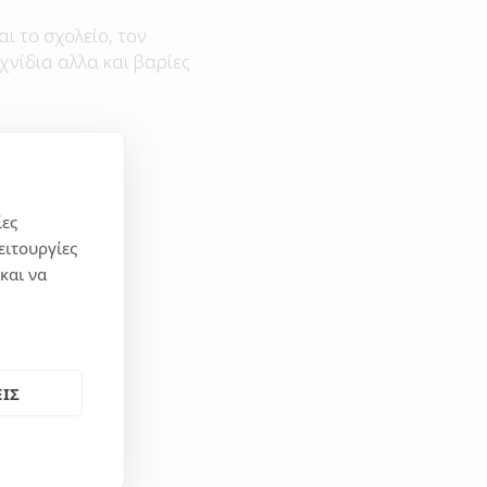
αι το σχολείο, τον
χνίδια αλλα και βαρίες
ίες
ειτουργίες
και να
ΙΣ