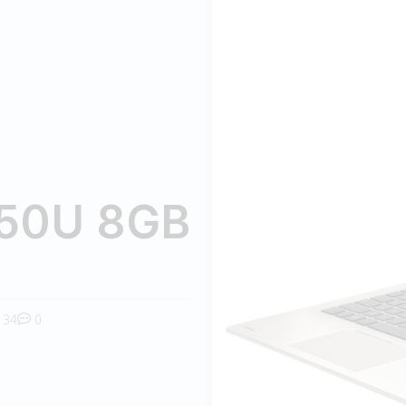
8550U 8GB
34
0