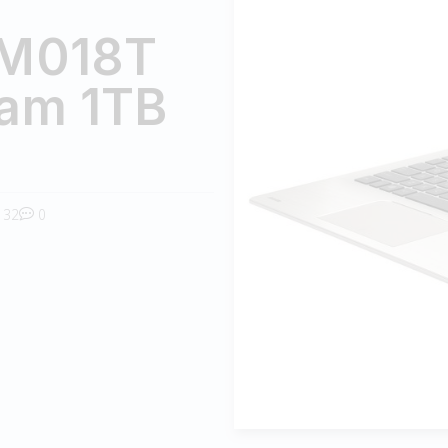
DM018T
am 1TB
32
0