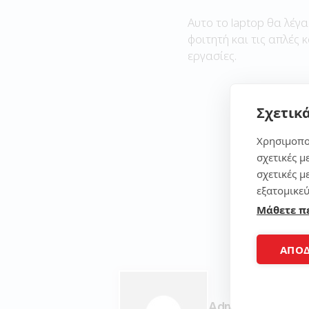
Αυτο το laptop θα λέγα
φοιτητή και τις απλές 
εργασίες.
Σχετικά
Χρησιμοπο
σχετικές μ
σχετικές μ
εξατομικεύ
Μάθετε π
ΑΠΟ
Admin