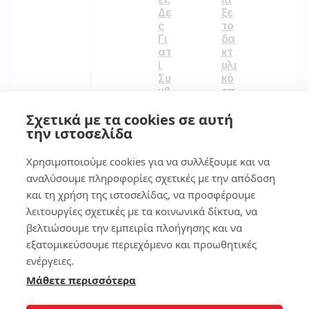
Δε
ξε
ς
το
Γι
δα
ατ
κτ
ί
υλι
Συ
κό
μβ
απ
αί
οτ
Σχετικά με τα cookies σε αυτή
νει
ύπ
κα
ωμ
την ιστοσελίδα
ι
α
Πώ
στ
Χρησιμοποιούμε cookies για να συλλέξουμε και να
ς
ο
αναλύσουμε πληροφορίες σχετικές με την απόδοση
θα
sm
και τη χρήση της ιστοσελίδας, να προσφέρουμε
το
art
Φτ
ph
λειτουργίες σχετικές με τα κοινωνικά δίκτυα, να
ιά
on
βελτιώσουμε την εμπειρία πλοήγησης και να
ξει
e
εξατομικεύσουμε περιεχόμενο και προωθητικές
ς
ενέργειες.
Μέ
134
σα
Μάθετε περισσότερα
σε
Λίγ