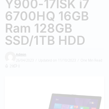
Y900-17ISK i7
6700HQ 16GB
Ram 128GB
SSD/1TB HDD
Admin
26/04/2023
Updated on 11/10/2023
One Min Read
29
0