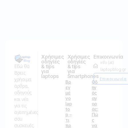
Χρήσιμες
Χρήσιμες
Επικοινωνία
οδηγίες
οδηγίες
info (at)
Εδώ θα
& tips
& tips
laptopblog.gr
για
για
Βρεις
laptops
Smartphones
Επικοινωνία
χρήσιμα
Βρ
Οδ
άρθρα,
εγ
ηγ
οδηγούς
μέ
ός
νο
αγ
και νέα
lap
ορ
για τις
to
άς:
αγαπημένες
p –
Πώ
σου
τι
ς
συσκευές.
πρ
να