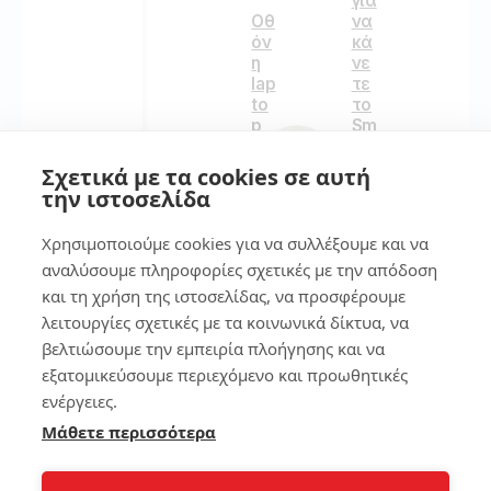
για
Οθ
να
όν
κά
η
νε
lap
τε
to
το
p
Sm
δε
art
ν
Ph
Σχετικά με τα cookies σε αυτή
αν
on
την ιστοσελίδα
άβ
e
ει
έξ
Χρησιμοποιούμε cookies για να συλλέξουμε και να
υπ
αναλύσουμε πληροφορίες σχετικές με την απόδοση
νο
196
και τη χρήση της ιστοσελίδας, να προσφέρουμε
λειτουργίες σχετικές με τα κοινωνικά δίκτυα, να
140
βελτιώσουμε την εμπειρία πλοήγησης και να
6
εξατομικεύσουμε περιεχόμενο και προωθητικές
ενέργειες.
4
Το
Μάθετε περισσότερα
La
pt
Τα
op
χα