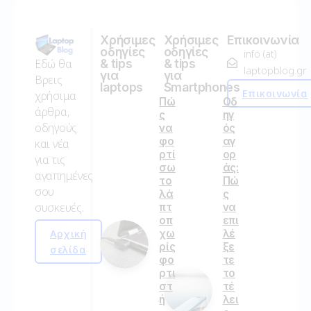
Χρήσιμες
Χρήσιμες
Επικοινωνία
οδηγίες
οδηγίες
info (at)
Εδώ θα
& tips
& tips
laptopblog.gr
για
για
Βρεις
laptops
Smartphones
Επικοινωνία
χρήσιμα
Πώ
Οδ
άρθρα,
ς
ηγ
οδηγούς
να
ός
φο
αγ
και νέα
ρτί
ορ
για τις
σω
άς:
αγαπημένες
το
Πώ
σου
λά
ς
συσκευές.
πτ
να
οπ
επι
Αρχική
χω
λέ
ρίς
ξε
σελίδα
φο
τε
ρτι
το
στ
τέ
ή
λει