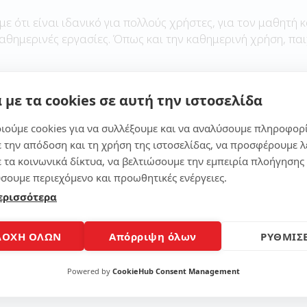
με ότι είναι ιδανικό για πολλούς χρήστες, για τον μαθητή κ
καθημερινές εργασίες. Όπως και την καθημερινή χρήση, παι
 με τα cookies σε αυτή την ιστοσελίδα
Μοίρασε το άρθρο
ιούμε cookies για να συλλέξουμε και να αναλύσουμε πληροφορ
ε την απόδοση και τη χρήση της ιστοσελίδας, να προσφέρουμε λ
ε τα κοινωνικά δίκτυα, να βελτιώσουμε την εμπειρία πλοήγησης 
σουμε περιεχόμενο και προωθητικές ενέργειες.
ερισσότερα
ΔΟΧΗ ΟΛΩΝ
Απόρριψη όλων
ΡΥΘΜΙΣΕ
Powered by
CookieHub Consent Management