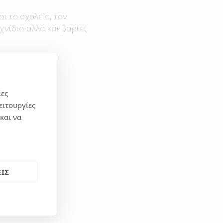
αι το σχολείο, τον
χνίδια αλλα και βαρίες
ίες
ειτουργίες
και να
ΙΣ