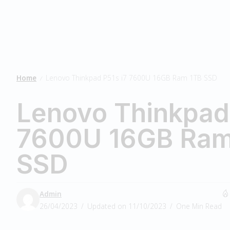
Home
Lenovo Thinkpad P51s i7 7600U 16GB Ram 1TB SSD
/
Lenovo Thinkpad 
7600U 16GB Ram
SSD
Admin
26/04/2023
Updated on 11/10/2023
One Min Read