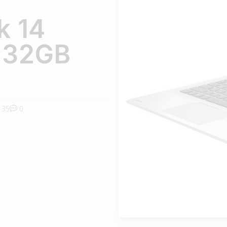
k 14
 32GB
35
0