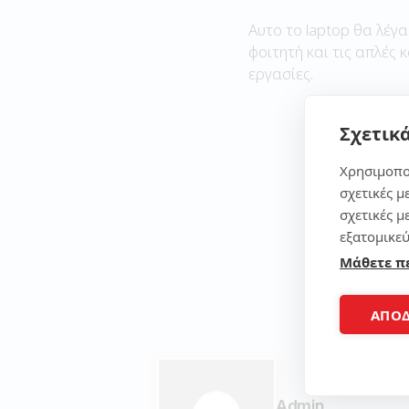
Αυτο το laptop θα λέγα
φοιτητή και τις απλές 
εργασίες.
Σχετικά
Χρησιμοπο
σχετικές μ
σχετικές μ
εξατομικεύ
Μάθετε π
ΑΠΟ
Admin