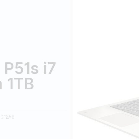
P51s i7
 1TB
31
0