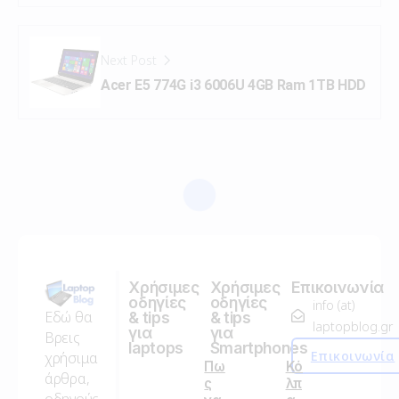
Next Post
Acer E5 774G i3 6006U 4GB Ram 1TB HDD
Χρήσιμες
Χρήσιμες
Επικοινωνία
οδηγίες
οδηγίες
info (at)
Εδώ θα
& tips
& tips
laptopblog.gr
για
για
Βρεις
laptops
Smartphones
Επικοινωνία
χρήσιμα
Πω
Κό
άρθρα,
ς
λπ