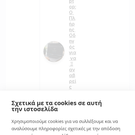
pt
op;
Ο
Πλ
ήρ
ης
Οδ
ηγ
ός
για
να
Ξ
αν
αβ
ρεί
ς
το
Δί
Σχετικά με τα cookies σε αυτή
κτ
την ιστοσελίδα
υό
σο
Χρησιμοποιούμε cookies για να συλλέξουμε και να
υ
αναλύσουμε πληροφορίες σχετικές με την απόδοση