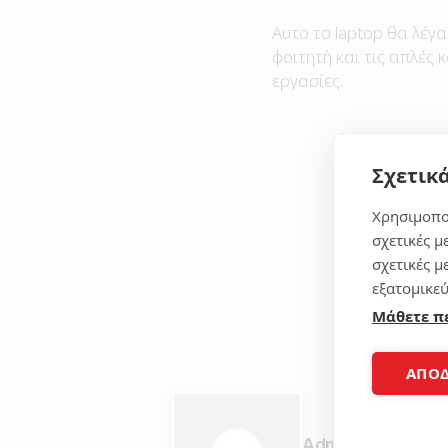
Αυτο το laptop θα λέγα
φοιτητή και τις απλές 
εργασίες.
Σχετικά
Χρησιμοπο
σχετικές μ
σχετικές μ
εξατομικεύ
Μάθετε π
ΑΠΟ
Admin