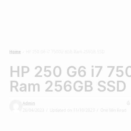
Home
HP 250 G6 i7 7500U 8GB Ram 256GB SSD
/
HP 250 G6 i7 7
Ram 256GB SSD
Admin
26/04/2023
Updated on 11/10/2023
One Min Read