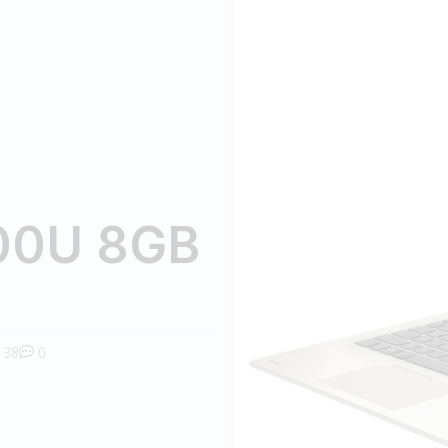
500U 8GB
38
0