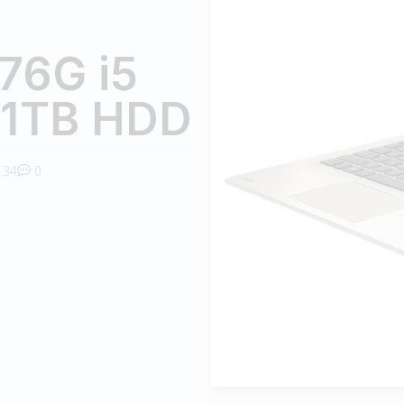
76G i5
 1TB HDD
34
0