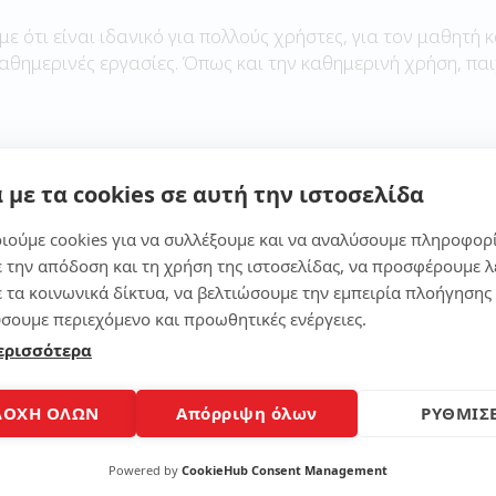
με ότι είναι ιδανικό για πολλούς χρήστες, για τον μαθητή κ
καθημερινές εργασίες. Όπως και την καθημερινή χρήση, παι
 με τα cookies σε αυτή την ιστοσελίδα
Μοίρασε το άρθρο
ιούμε cookies για να συλλέξουμε και να αναλύσουμε πληροφορ
ε την απόδοση και τη χρήση της ιστοσελίδας, να προσφέρουμε λ
ε τα κοινωνικά δίκτυα, να βελτιώσουμε την εμπειρία πλοήγησης 
σουμε περιεχόμενο και προωθητικές ενέργειες.
ερισσότερα
ΔΟΧΗ ΟΛΩΝ
Απόρριψη όλων
ΡΥΘΜΙΣΕ
Powered by
CookieHub Consent Management