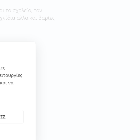
αι το σχολείο, τον
χνίδια αλλα και βαρίες
ίες
ειτουργίες
και να
ΙΣ