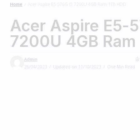
Home
Acer Aspire E5-576G i5 7200U 4GB Ram 1TB HDD
/
Acer Aspire E5-5
7200U 4GB Ram
Admin
26/04/2023
Updated on 11/10/2023
One Min Read