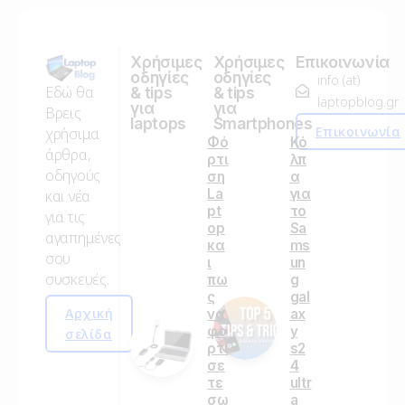
Χρήσιμες
Χρήσιμες
Επικοινωνία
οδηγίες
οδηγίες
info (at)
Εδώ θα
& tips
& tips
laptopblog.gr
για
για
Βρεις
laptops
Smartphones
Επικοινωνία
χρήσιμα
Φό
Κό
άρθρα,
ρτι
λπ
οδηγούς
ση
α
La
για
και νέα
pt
το
για τις
op
Sa
αγαπημένες
κα
ms
σου
ι
un
συσκευές.
πω
g
ς
gal
Αρχική
να
ax
φο
y
σελίδα
ρτί
s2
σε
4
τε
ultr
σω
a