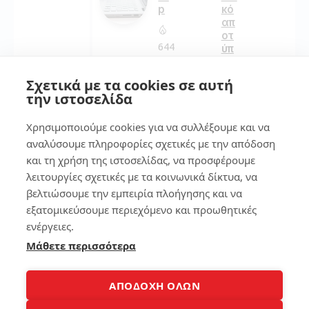
p
κό
απ
οτ
644
ύπ
ωμ
α
Σχετικά με τα cookies σε αυτή
στ
την ιστοσελίδα
11
ο
sm
Χρησιμοποιούμε cookies για να συλλέξουμε και να
art
Απ
ph
ό
αναλύσουμε πληροφορίες σχετικές με την απόδοση
on
τη
και τη χρήση της ιστοσελίδας, να προσφέρουμε
e
ν
λειτουργίες σχετικές με τα κοινωνικά δίκτυα, να
Απ
βελτιώσουμε την εμπειρία πλοήγησης και να
όγ
134
νω
εξατομικεύσουμε περιεχόμενο και προωθητικές
ση
ενέργειες.
στ
Μάθετε περισσότερα
η
7
Λύ
ση:
Αν
7
ΑΠΟΔΟΧΗ ΟΛΩΝ
άκ
τρ