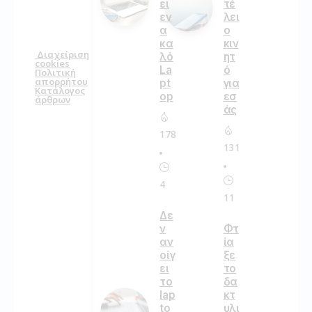
ει
τέ
εν
λει
α
ο
κα
κιν
Διαχείριση
λό
ητ
cookies
La
ό
Πολιτική
απορρήτου
pt
για
Κατάλογος
op
εσ
άρθρων
άς
178
131
4
11
Δε
ν
Φτ
αν
ία
οίγ
ξε
ει
το
το
δα
lap
κτ
to
υλι