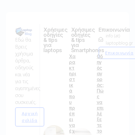
Χρήσιμες
Χρήσιμες
Επικοινωνία
οδηγίες
οδηγίες
info (at)
Εδώ θα
& tips
& tips
laptopblog.gr
για
για
Βρεις
laptops
Smartphones
Επικοινωνία
χρήσιμα
Χα
Οδ
άρθρα,
ρα
ηγ
οδηγούς
κτ
ός
ηρι
αγ
και νέα
στ
ορ
για τις
ικ
άς:
αγαπημένες
ά
Πώ
σου
πο
ς
συσκευές.
υ
να
πρ
επι
Αρχική
έπ
λέ
ει
ξε
σελίδα
να
τε
έχ
το