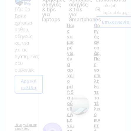
οδηγίες
οδηγίες
info (at)
Εδώ θα
& tips
& tips
laptopblog.gr
για
για
Βρεις
laptops
Smartphones
Επικοινωνία
χρήσιμα
Πω
Οδ
άρθρα,
ς
ηγ
οδηγούς
να
ός
μικ
αγ
και νέα
ρύ
ορ
για τις
νω
άς:
αγαπημένες
έν
Πώ
σου
α
ς
συσκευές.
αρ
να
χεί
επι
Αρχική
ο
λέ
pd
ξε
σελίδα
f: 5
τε
απ
το
οδ
τέ
εδ
λει
ειγ
ο
μέ
κιν
Διαχείριση
νοι
ητ
cookies