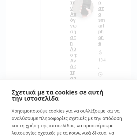
τη
α
ν
στ
Απ
ο
όγ
sm
νω
art
ση
ph
στ
on
η
e
Λύ
ση:
134
Αν
άκ
τη
ση
7
Δε
δο
Σχετικά με τα cookies σε αυτή
μέ
7
την ιστοσελίδα
νω
τρ
ν
όπ
Χρησιμοποιούμε cookies για να συλλέξουμε και να
απ
οι
αναλύσουμε πληροφορίες σχετικές με την απόδοση
ό
για
Σκ
να
και τη χρήση της ιστοσελίδας, να προσφέρουμε
λη
κά
λειτουργίες σχετικές με τα κοινωνικά δίκτυα, να
ρό
νε