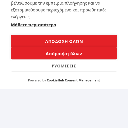
βελτιώσουμε την εμπειρία πλοήγησης και να
Δί
τε
εξατομικεύσουμε περιεχόμενο και προωθητικές
σκ
το
ο
Sm
ενέργειες.
Χω
art
Μάθετε περισσότερα
ρίς
Ph
Πα
on
νικ
e
ΑΠΟΔΟΧΗ ΟΛΩΝ
ό!
έξ
υπ
Απόρριψη όλων
νο
133
ΡΥΘΜΙΣΕΙΣ
140
3
Powered by
CookieHub Consent Management
4
Κα
θα
ρι
Τα
σμ
χα
ός
ρα
lap
κτ
to
ηρι