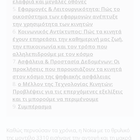
ελαφριά και μεγάλες οθόνες
Εφαρμογές & Λειτουργικότητα: Πώς το
οικοσύστημα των εφαρμογών ανέπτυξε
την χρησιμότητα των κινητών
Κοινωνικός Αντίκτυπος: Πώς τα κινητά
έχουν επηρεάσει την καθημερινή μας ζωή,
την επικοινωνία και τον τρόπο που
αλληλεπιδρούμε με τον κόσμο
Ασφάλεια & Προστασία Δεδομένων: Οι
προκλήσεις που παρουσιάζουν τα κινητά
στον κόσμο της ψηφιακής ασφάλειας
ο Μέλλον της Τεχνολογίας Κινητών:
Προβλέψεις για τις επερχόμενες εξελίξεις
και τι μπορούμε να περιμένουμε
Συμπέρασμα
Καθώς περνούσαν τα χρόνια, η Nokia με το θρυλικό
της μοντέλο 3310 εισήγαγε την αντοχή και τη μακρά