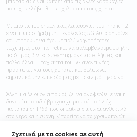
μπαταρίας είναι κάποες από τις άλλες λειτουργίες
που έχουν λάβει θετικ σχόλια από τους χρήστες.
Μι από τις πιο σημαντικές λειτουργίες του iPhone 12
είναι η υποστήριξη της τενολογίας 5G. Αυτό σημαίνει
ότι μπορούμε να έχουμε πολύ γρηγορότερες
ταχύτητες στο internet και να αολαμβάνουμε υψηλής
ποιότητας βίντεο streaming, ανέπαφες λήψεις και
πολλά άλλα. Η ταχύτητα του 5G ανογει νέες
προοπτικές για τους χρήστες και βελτιώνει
σημαντικά την εμπειρία μας με το κινητό τηλφωνο.
Άλλη μια λειουργία που αξίζει να αναφερθεί είναι η
δυνατότητα αδιάβροχου χειρισμού. Το 12 έχει
πιστοποίηση IP68, που σημαίνει ότι είναι ανθεκτικό
στο νερό καιη σκόνη. Μπορείτε να το χρσιμοποιείτ
ακόμα και κάτω από το νερό, χωρίς να ανησυχείτε
για την ασφάλεια της συσκευής.
Σχετικά με τα cookies σε αυτή