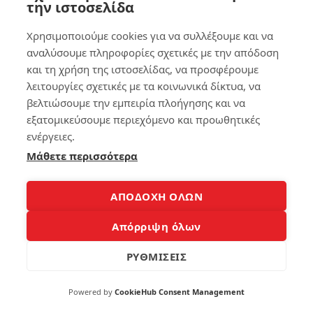
την ιστοσελίδα
Γι να συνοψίσουμε, το iPhone 12 είναι ένα εξαιρετικό
Χρησιμοποιούμε cookies για να συλλέξουμε και να
κινητ τηλέφωνο με εντυπωσιακές λειτουργίες και
αναλύσουμε πληροφορίες σχετικές με την απόδοση
απόδση. Η οθόνη του είναι εξαιρετική, τα χρώματα
και τη χρήση της ιστοσελίδας, να προσφέρουμε
είναι πολύ ζωντανά και το γυάλινο πίσω μέρος του
λειτουργίες σχετικές με τα κοινωνικά δίκτυα, να
προσθέει μια ευχάριστη αίσθηση. Οι χρήστες έχουν
βελτιώσουμε την εμπειρία πλοήγησης και να
δηλώσει ενουσιασμένοι με την απόδοση και την
εξατομικεύσουμε περιεχόμενο και προωθητικές
ταχύττα του κινητο τηλεφώνου, ενώ η υποστήριξη
ενέργειες.
της τεχνολογίας 5G αποτλεί ένα μεγάλο προτέρημα.
Μάθετε περισσότερα
Τα reviews από τους χρήστες είναι θετικά και
αποδεικνύουν ότι το iPhone 12 είναι μια εξαιρετική
επιλογή για όσουςέλουν ένα αξιπιστο και προηγμένο
ΑΠΟΔΟΧΗ ΟΛΩΝ
κινητό τηλέφωνο.
Απόρριψη όλων
ΡΥΘΜΙΣΕΙΣ
Tags:
Iphone 12
Powered by
CookieHub Consent Management