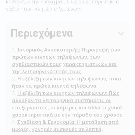
καθόριζαν την εποχή μας. Πώς όμως πορέυτικε η
εξέλιξη των κινητών τηλεφώνων;
Περιεχόμενα
Ιστορικός Ανασκοπητής: Περιγραφή των
πρώτων κινητών τηλεφώνων, των
σχεδιαστικών τους χαρακτηριστικών και
της λειτουργικότητάς τους
Η εξέλιξη των κινητών τηλεφώνων, ποια
ήταν τα πρώτα κινητά τηλέφωνα
Η εξέλιξη των κινητών τηλεφώνων: Πώς
άλλαξαν τα λειτουργικά συστήματα, οι
επεξεργαστές, οι κάμερες και άλλα τεχνικά
χαρακτηριστικά με την πάροδο του χρόνου
Σχεδίαση & Εργονομία: Η μετάβαση από
μικρές, χοντρές συσκευές σε λεπτά,